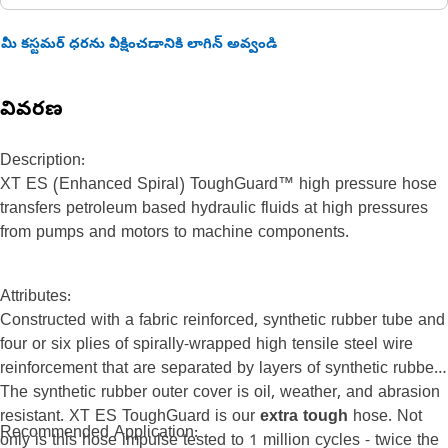
మీ కస్టమర్ ధరను వీక్షించడానికి లాగిన్ అవ్వండి
వివరణ
Description:
XT ES (Enhanced Spiral) ToughGuard™ high pressure hose
transfers petroleum based hydraulic fluids at high pressures
from pumps and motors to machine components.
Attributes:
Constructed with a fabric reinforced, synthetic rubber tube and
four or six plies of spirally-wrapped high tensile steel wire
reinforcement that are separated by layers of synthetic rubber.
The synthetic rubber outer cover is oil, weather, and abrasion
resistant. XT ES ToughGuard is our
extra tough
hose. Not
Recommended Application:
only is this hose impulse tested to 1 million cycles - twice the