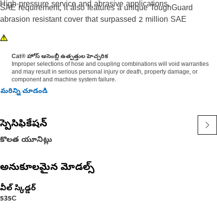
High-pressure service and abrasive applications.
SAE requirement, it also features a unique ToughGuard
abrasion resistant cover that surpassed 2 million SAE
abrasion test cycles without any signs of wear. Cat® XT ES
ToughGuard hose is also designed to work at half the SAE
bend radius. This means they bend better in tight places and
Cat® హోస్ అసెంబ్లీ ఉత్పత్తుల హెచ్చరిక
Improper selections of hose and coupling combinations will void warranties
substantially reduce hose length requirements. These features
and may result in serious personal injury or death, property damage, or
provide easier installation, long life and excellent
component and machine system failure.
dependability.
మరిన్ని చూడండి
స్పెసిఫికేషన్
కొలత యూనిట్లు
అనుకూలమైన మోడల్స్
వీల్ స్కిడ్డర్
535C