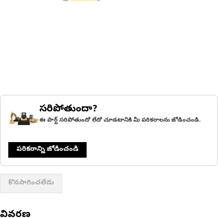
సరిపోతుందా?
ఈ పార్ట్ సరిపోతుందో లేదో చూడటానికి మీ పరికరాలను జోడించండి.
పరికరాన్ని జోడించండి
కొనసాగించలేదు
వివరణ