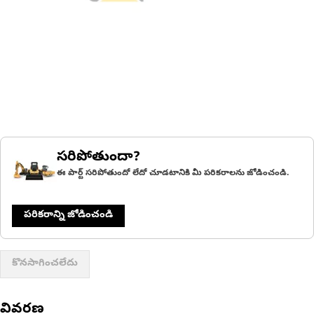
సరిపోతుందా?
ఈ పార్ట్ సరిపోతుందో లేదో చూడటానికి మీ పరికరాలను జోడించండి.
పరికరాన్ని జోడించండి
కొనసాగించలేదు
వివరణ