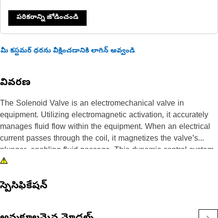
పరికరాన్ని జోడించండి
మీ కస్టమర్ ధరను వీక్షించడానికి లాగిన్ అవ్వండి
వివరణ
The Solenoid Valve is an electromechanical valve in
equipment. Utilizing electromagnetic activation, it accurately
manages fluid flow within the equipment. When an electrical
current passes through the coil, it magnetizes the valve's
plunger, enabling fluid passage. This dynamic control system
offers accurate regulation, facilitating functions in equipment
operations.
స్పెసిఫికేషన్
Attributes:
• Offers rapid response for immediate functionality.