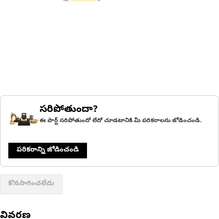
సరిపోతుందా?
ఈ పార్ట్ సరిపోతుందో లేదో చూడటానికి మీ పరికరాలను జోడించండి.
పరికరాన్ని జోడించండి
కొనసాగించలేదు
వివరణ