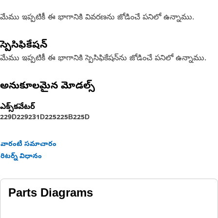
మేము ఇప్పటికీ ఈ భాగానికి వివరణను జోడించే పనిలో ఉన్నాము.
స్పెసిఫికేషన్
మేము ఇప్పటికీ ఈ భాగానికి స్పెసిఫికేషన్‌ను జోడించే పనిలో ఉన్నాము.
అనుకూలమైన మోడల్స్
ఎక్స్‌కవేటర్
229D
229
231D
225
225B
225D
వారంటీ సమాచారం
రిటర్న్ విధానం
Parts Diagrams