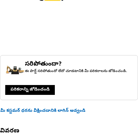
సరిపోతుందా?
ఈ పార్ట్ సరిపోతుందో లేదో చూడటానికి మీ పరికరాలను జోడించండి.
పరికరాన్ని జోడించండి
మీ కస్టమర్ ధరను వీక్షించడానికి లాగిన్ అవ్వండి
వివరణ