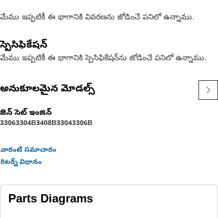
మేము ఇప్పటికీ ఈ భాగానికి వివరణను జోడించే పనిలో ఉన్నాము.
స్పెసిఫికేషన్
మేము ఇప్పటికీ ఈ భాగానికి స్పెసిఫికేషన్‌ను జోడించే పనిలో ఉన్నాము.
అనుకూలమైన మోడల్స్
జెన్ సెట్ ఇంజిన్
3306
3304B
3408B
3304
3306B
వారంటీ సమాచారం
రిటర్న్ విధానం
Parts Diagrams