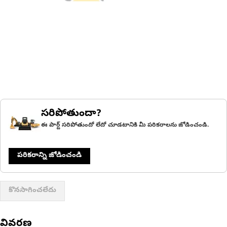
సరిపోతుందా?
ఈ పార్ట్ సరిపోతుందో లేదో చూడటానికి మీ పరికరాలను జోడించండి.
పరికరాన్ని జోడించండి
కొనసాగించలేదు
వివరణ