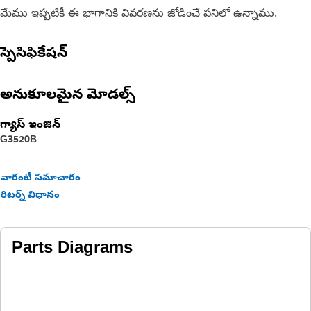
మేము ఇప్పటికీ ఈ భాగానికి వివరణను జోడించే పనిలో ఉన్నాము.
స్పెసిఫికేషన్
అనుకూలమైన మోడల్స్
గ్యాస్ ఇంజిన్
G3520B
వారంటీ సమాచారం
రిటర్న్ విధానం
Parts Diagrams