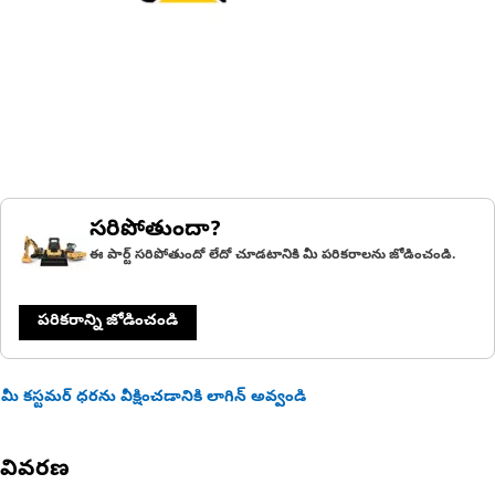
సరిపోతుందా?
ఈ పార్ట్ సరిపోతుందో లేదో చూడటానికి మీ పరికరాలను జోడించండి.
పరికరాన్ని జోడించండి
మీ కస్టమర్ ధరను వీక్షించడానికి లాగిన్ అవ్వండి
వివరణ