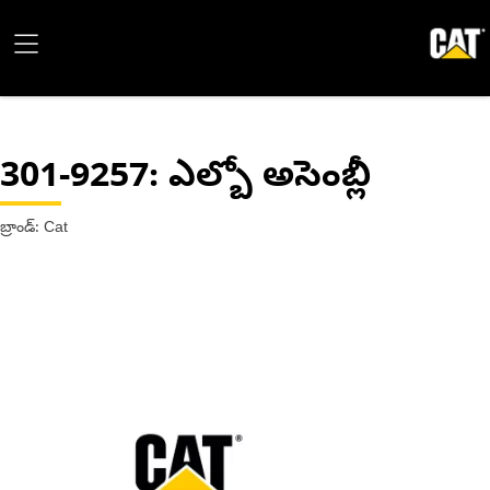
301-9257
: ఎల్బో అసెంబ్లీ
బ్రాండ్: Cat