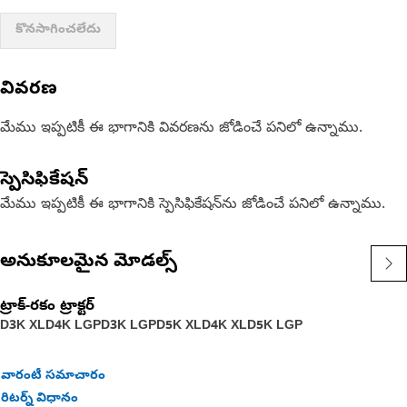
కొనసాగించలేదు
వివరణ
మేము ఇప్పటికీ ఈ భాగానికి వివరణను జోడించే పనిలో ఉన్నాము.
స్పెసిఫికేషన్
మేము ఇప్పటికీ ఈ భాగానికి స్పెసిఫికేషన్‌ను జోడించే పనిలో ఉన్నాము.
అనుకూలమైన మోడల్స్
ట్రాక్-రకం ట్రాక్టర్‌
D3K XL
D4K LGP
D3K LGP
D5K XL
D4K XL
D5K LGP
వారంటీ సమాచారం
రిటర్న్ విధానం