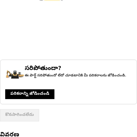
సరిపోతుందా?
ఈ పార్ట్ సరిపోతుందో లేదో చూడటానికి మీ పరికరాలను జోడించండి.
పరికరాన్ని జోడించండి
కొనసాగించలేదు
వివరణ