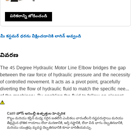
పరికరాన్ని జోడించండి
మీ కస్టమర్ ధరను వీక్షించడానికి లాగిన్ అవ్వండి
వివరణ
The 45 Degree Hydraulic Motor Line Elbow bridges the gap
between the raw force of hydraulic pressure and the necessity
of controlled movement. It acts as a pivot point, gracefully
diverting the flow of hydraulic fluid to match the specific needs
of the machinery, By enabling the fluid to follow an elegant
bend, this elbow enhances the overall efficiency and reliability
of hydraulic systems, thereby optimizing the machinery's
Cat® హోస్ అసెంబ్లీ ఉత్పత్తుల హెచ్చరిక
performance.
గొట్టం మరియు కప్లిన్ మధ్య సరైన జతలేని ఎంపికలు వారంటీలని నష్టపరుస్తాయి మరియు
తీవ్రమైన భౌతిక గాయాలు లేదా మరణానికి, ఆస్తి నష్టానికి, లేదా విడి భాగం దెబ్బతినడానికి,
మరియు యంత్రపు వ్యవస్థ దెబ్బతినడానికి కూడా దారితీయవచ్చు.