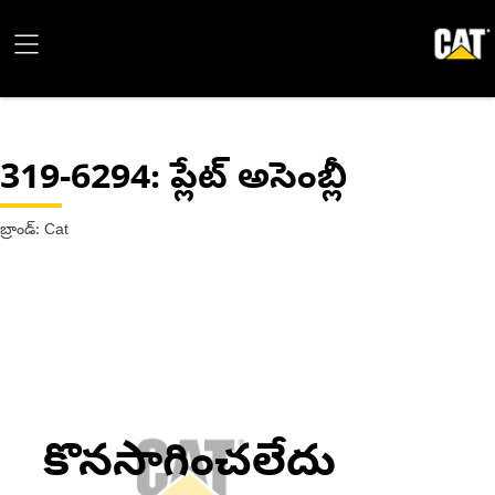
319-6294
: ప్లేట్ అసెంబ్లీ
బ్రాండ్: Cat
కొనసాగించలేదు