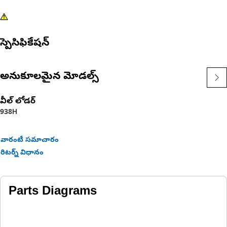
స్పెసిఫికేషన్
అనుకూలమైన మోడల్స్
వీల్ లోడర్
938H
వారంటీ సమాచారం
రిటర్న్ విధానం
Parts Diagrams