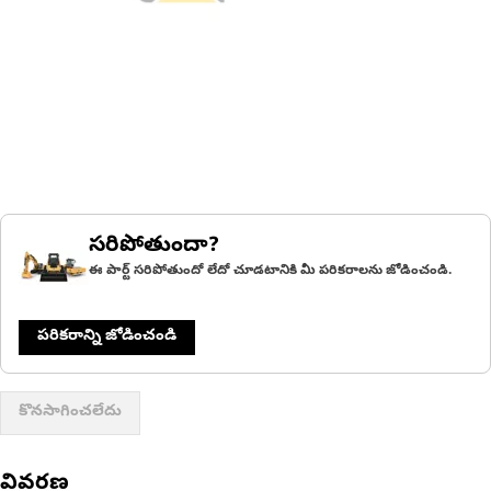
సరిపోతుందా?
ఈ పార్ట్ సరిపోతుందో లేదో చూడటానికి మీ పరికరాలను జోడించండి.
పరికరాన్ని జోడించండి
కొనసాగించలేదు
వివరణ