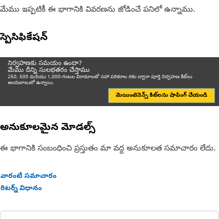
మేము ఇప్పటికీ ఈ భాగానికి వివరణను జోడించే పనిలో ఉన్నాము.
స్పెసిఫికేషన్
నిర్వహణకు సమయం ఉందా?
మేము దీన్ని సులభతరం చేస్తాము
250, 500 మరియు 1,000-గంటల విరామాలతో సహా పరికరాల రకం ద్వారా పూర్తి నిర్వహణ కిట్‌లు
అందుబాటులో ఉన్నాయి.
మెయింటెనెన్స్ కిట్‌లను షాపింగ్ చేయండి
అనుకూలమైన మోడల్స్
ఈ భాగానికి సంబంధించి ప్రస్తుతం మా వద్ద అనుకూలత సమాచారం లేదు.
వారంటీ సమాచారం
రిటర్న్ విధానం