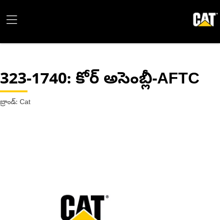
323-1740
: కోర్ అసెంబ్లీ-AFTC
బ్రాండ్: Cat