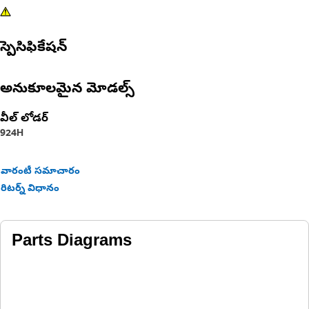
స్పెసిఫికేషన్
అనుకూలమైన మోడల్స్
వీల్ లోడర్
924H
వారంటీ సమాచారం
రిటర్న్ విధానం
Parts Diagrams