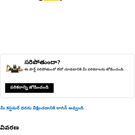
సరిపోతుందా?
ఈ పార్ట్ సరిపోతుందో లేదో చూడటానికి మీ పరికరాలను జోడించండి.
పరికరాన్ని జోడించండి
మీ కస్టమర్ ధరను వీక్షించడానికి లాగిన్ అవ్వండి
వివరణ