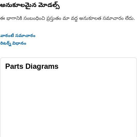
Applications:
అనుకూలమైన మోడల్స్
The Extension Power Harness is used to facilitate flexible
power distribution for machinery and equipment, allowing for
ఈ భాగానికి సంబంధించి ప్రస్తుతం మా వద్ద అనుకూలత సమాచారం లేదు.
convenient and safe power connections over distances.
వారంటీ సమాచారం
రిటర్న్ విధానం
Parts Diagrams