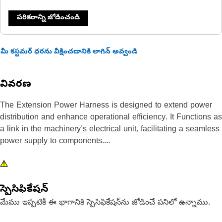
పరికరాన్ని జోడించండి
మీ కస్టమర్ ధరను వీక్షించడానికి లాగిన్ అవ్వండి
వివరణ
The Extension Power Harness is designed to extend power
distribution and enhance operational efficiency. It Functions as
a link in the machinery's electrical unit, facilitating a seamless
power supply to components.
Attributes:
• Provides flexibility in positioning electrical devices.
స్పెసిఫికేషన్
• Durable and heat-resistant materials.
• Easy storage and portability.
మేము ఇప్పటికీ ఈ భాగానికి స్పెసిఫికేషన్‌ను జోడించే పనిలో ఉన్నాము.