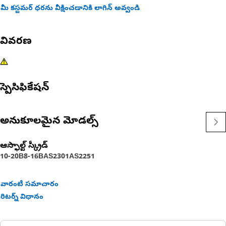
మీ కస్టమర్ ధరను వీక్షించడానికి లాగిన్ అవ్వండి
వివరణ
స్పెసిఫికేషన్
అనుకూలమైన మోడల్స్
ఆస్ఫాల్ట్ స్క్రీడ్
10-20B
8-16B
AS2301
AS2251
వారంటీ సమాచారం
రిటర్న్ విధానం