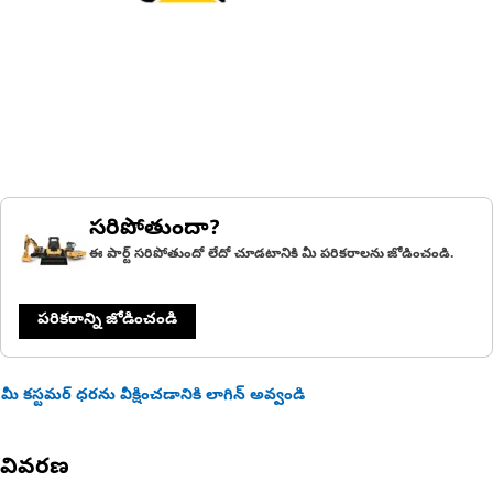
సరిపోతుందా?
ఈ పార్ట్ సరిపోతుందో లేదో చూడటానికి మీ పరికరాలను జోడించండి.
పరికరాన్ని జోడించండి
మీ కస్టమర్ ధరను వీక్షించడానికి లాగిన్ అవ్వండి
వివరణ