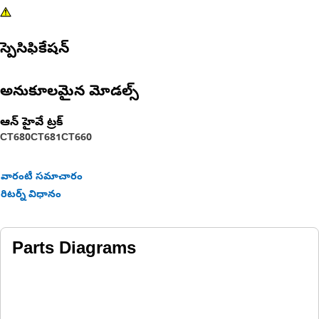
స్పెసిఫికేషన్
అనుకూలమైన మోడల్స్
ఆన్ హైవే ట్రక్
CT680
CT681
CT660
వారంటీ సమాచారం
రిటర్న్ విధానం
Parts Diagrams