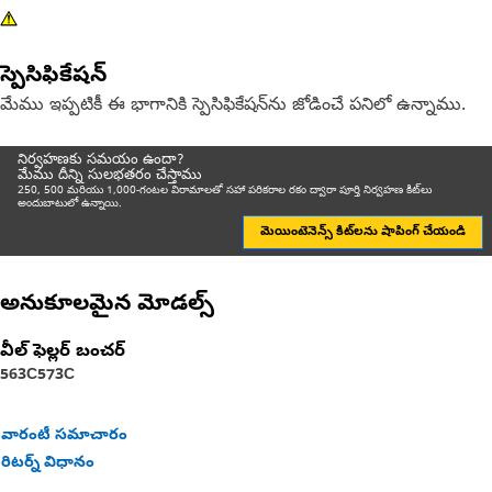
స్పెసిఫికేషన్
మేము ఇప్పటికీ ఈ భాగానికి స్పెసిఫికేషన్‌ను జోడించే పనిలో ఉన్నాము.
నిర్వహణకు సమయం ఉందా?
మేము దీన్ని సులభతరం చేస్తాము
250, 500 మరియు 1,000-గంటల విరామాలతో సహా పరికరాల రకం ద్వారా పూర్తి నిర్వహణ కిట్‌లు
అందుబాటులో ఉన్నాయి.
మెయింటెనెన్స్ కిట్‌లను షాపింగ్ చేయండి
అనుకూలమైన మోడల్స్
వీల్ ఫెల్లర్ బంచర్
563C
573C
వారంటీ సమాచారం
రిటర్న్ విధానం