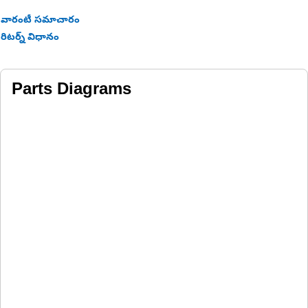
వారంటీ సమాచారం
రిటర్న్ విధానం
Parts Diagrams