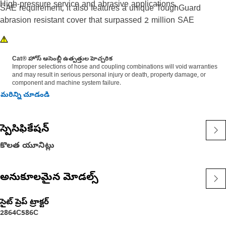
High-pressure service and abrasive applications.
SAE requirement, it also features a unique ToughGuard
abrasion resistant cover that surpassed 2 million SAE
abrasion test cycles without any signs of wear. Cat® XT ES
ToughGuard hose is also designed to work at half the SAE
bend radius. This means they bend better in tight places and
Cat® హోస్ అసెంబ్లీ ఉత్పత్తుల హెచ్చరిక
Improper selections of hose and coupling combinations will void warranties
substantially reduce hose length requirements. These features
and may result in serious personal injury or death, property damage, or
provide easier installation, long life and excellent
component and machine system failure.
dependability.
మరిన్ని చూడండి
స్పెసిఫికేషన్
కొలత యూనిట్లు
అనుకూలమైన మోడల్స్
సైట్ ప్రెప్ ట్రాక్టర్
2864C
586C