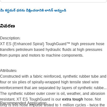
మీ కస్టమర్ ధరను వీక్షించడానికి లాగిన్ అవ్వండి
వివరణ
Description:
XT ES (Enhanced Spiral) ToughGuard™ high pressure hose
transfers petroleum based hydraulic fluids at high pressures
from pumps and motors to machine components.
Attributes:
Constructed with a fabric reinforced, synthetic rubber tube and
four or six plies of spirally-wrapped high tensile steel wire
reinforcement that are separated by layers of synthetic rubber.
The synthetic rubber outer cover is oil, weather, and abrasion
resistant. XT ES ToughGuard is our
extra tough
hose. Not
Recommended Application:
only is this hose impulse tested to 1 million cycles - twice the