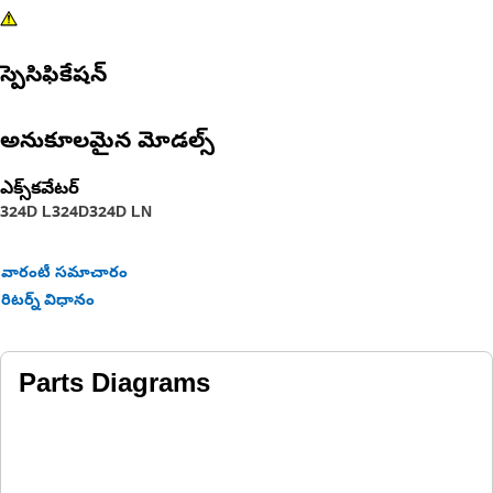
స్పెసిఫికేషన్
అనుకూలమైన మోడల్స్
ఎక్స్‌కవేటర్
324D L
324D
324D LN
వారంటీ సమాచారం
రిటర్న్ విధానం
Parts Diagrams