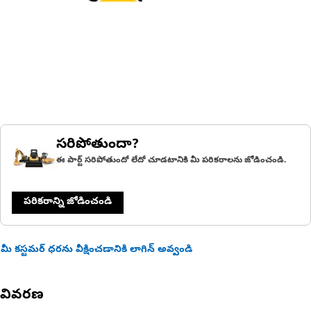
సరిపోతుందా?
ఈ పార్ట్ సరిపోతుందో లేదో చూడటానికి మీ పరికరాలను జోడించండి.
పరికరాన్ని జోడించండి
మీ కస్టమర్ ధరను వీక్షించడానికి లాగిన్ అవ్వండి
వివరణ