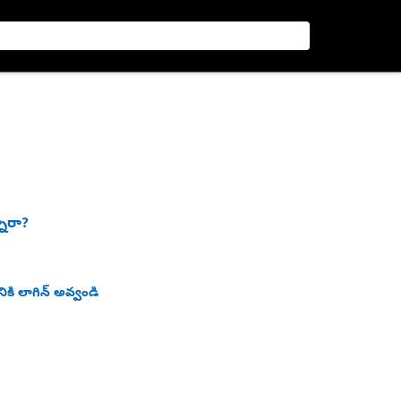
నారా?
ికి లాగిన్ అవ్వండి