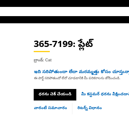
365-7199
: ప్లేట్
బ్రాండ్: Cat
ఇది సరిపోతుందా లేదా మరమ్మత్తు కోసం చూస్తున్
ఈ పార్ట్ సరిపోతుందో లేదో చూడటానికి మీ పరికరాలను జోడించండి.
ధరను చెక్ చేయండి
మీ కస్టమర్ ధరను వీక్షించడాన
వారంటీ సమాచారం
రిటర్న్ విధానం