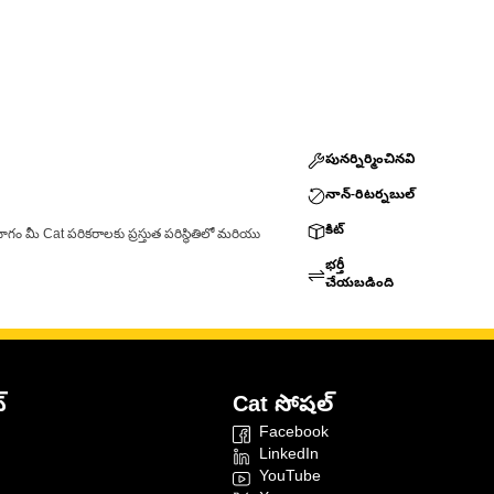
పునర్నిర్మించినవి
నాన్-రిటర్నబుల్
కిట్
ాగం మీ Cat పరికరాలకు ప్రస్తుత పరిస్థితిలో మరియు
భర్తీ
చేయబడింది
్
Cat సోషల్
Facebook
LinkedIn
YouTube