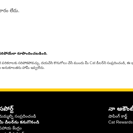
ారం లేదు.
 సరిపోయేలా రూపొందించబడింది.
at పరికరాలకు సరిపోకపోవచ్చు. దయచేసి కొనుగోలు చేసే ముందు మీ Cat డీలర్‌ని సంప్రదించండి, ఈ భ
్‌లకు అనుకూలతను హామీ ఇవ్వలేదు.
సపోర్ట్
నా అకౌంట
మమ్మల్ని సంప్రదించండి
షాపింగ్ కార్ట్
మీ డీలర్‌ను కనుగొనండి
Cat Rewards
సహాయ కేంద్రం