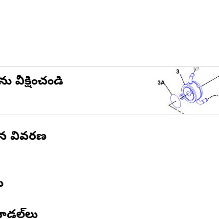
ను వీక్షించండి
ిన వివరణ
ు
ోడల్‌లు