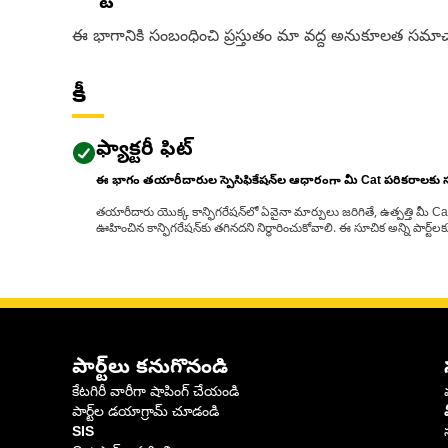
ఈ భాగానికి సంబంధించి ప్రస్తుతం మా వద్ద అనుకూలత సమాచ
కీ
ఫ్యాక్టరీ ఫిట్
ఈ భాగం తయారీదారుల స్పెసిఫికేషన్‌ల ఆధారంగా మీ Cat పరికరాలకు
తయారీదారు యొక్క కాన్ఫిగరేషన్‌లో ఏవైనా మార్పులు జరిగితే, ఉత్పత్తి మీ C
ఊహించిన కాన్ఫిగరేషన్‌కు తగినదని నిర్ధారించుకోవాలి. ఈ సూచిక అన్ని పార్ట
పార్ట్‌లు కనుగొనండి
కేటగిరీ వారీగా షాపింగ్ చేయండి
పార్ట్‌ల డయాగ్రామ్ చూడండి
SIS