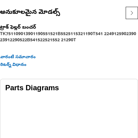
అనుకూలమైన మోడల్స్
ట్రాక్ ఫెల్లర్ బంచర్
TK751
1090
1390
1190
551
521B
552
511
532
1190T
541 2
2491
2590
2390
2391
2290
522B
541
522
521
552 2
1290T
వారంటీ సమాచారం
రిటర్న్ విధానం
Parts Diagrams