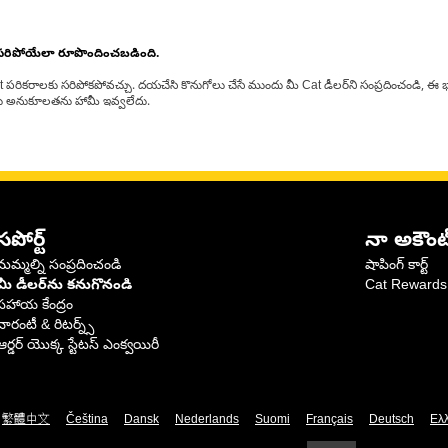
 సరిపోయేలా రూపొందించబడింది.
at పరికరాలకు సరిపోకపోవచ్చు. దయచేసి కొనుగోలు చేసే ముందు మీ Cat డీలర్‌ని సంప్రదించండి, ఈ భ
్‌లకు అనుకూలతను హామీ ఇవ్వలేదు.
సపోర్ట్
నా అకౌంట
మమ్మల్ని సంప్రదించండి
షాపింగ్ కార్ట్
మీ డీలర్‌ను కనుగొనండి
Cat Rewards
సహాయ కేంద్రం
వారంటీ & రిటర్న్స్
ఆర్డర్ యొక్క స్టేటస్ ఎంక్వయిరీ
繁體中文
Čeština
Dansk
Nederlands
Suomi
Français
Deutsch
Ελ