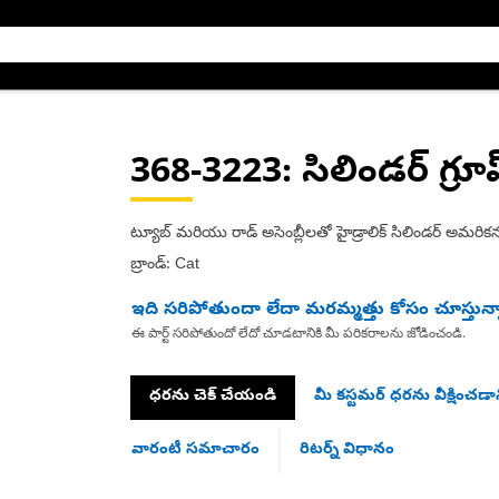
368-3223
: సిలిండర్ గ్రూ
ట్యూబ్ మరియు రాడ్ అసెంబ్లీలతో హైడ్రాలిక్ సిలిండర్ అమరికన
బ్రాండ్: Cat
ఇది సరిపోతుందా లేదా మరమ్మత్తు కోసం చూస్తున్
ఈ పార్ట్ సరిపోతుందో లేదో చూడటానికి మీ పరికరాలను జోడించండి.
ధరను చెక్ చేయండి
మీ కస్టమర్ ధరను వీక్షించడాన
వారంటీ సమాచారం
రిటర్న్ విధానం