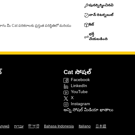
పునర్నిర్మించినవి
నాన్-రిటర్నబుల్
కిట్
ాగం మీ Cat పరికరాలకు ప్రస్తుత పరిస్థితిలో మరియు
భర్తీ
చేయబడింది
్
Cat సోషల్
Facebook
LinkedIn
YouTube
X
Instagram
అన్ని సోషల్ మీడియా ఖాతాలు
ληνικά
עברית
हिन्दी
Bahasa Indonesia
Italiano
日本語