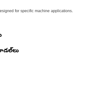
signed for specific machine applications.
ు
ోడల్‌లు