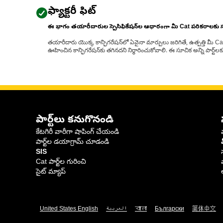
ఫ్యాక్టరీ ఫిట్
ఈ భాగం తయారీదారుల స్పెసిఫికేషన్‌ల ఆధారంగా మీ Cat పరికరాలకు
తయారీదారు యొక్క కాన్ఫిగరేషన్‌లో ఏవైనా మార్పులు జరిగితే, ఉత్పత్తి మీ C
ఊహించిన కాన్ఫిగరేషన్‌కు తగినదని నిర్ధారించుకోవాలి. ఈ సూచిక అన్ని పార్ట
పార్ట్‌లు కనుగొనండి
కేటగిరీ వారీగా షాపింగ్ చేయండి
పార్ట్‌ల డయాగ్రామ్ చూడండి
SIS
Cat పార్ట్‌ల గురించి
సైట్ మ్యాప్
United States English
العربية
বাংলা
Български
简体中文