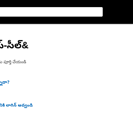
ప్-సీల్&
ు పూర్తి చేయండి
నారా?
ికి లాగిన్ అవ్వండి