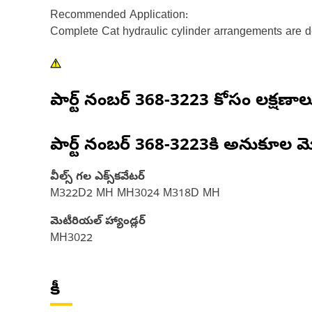
Recommended Application:
Complete Cat hydraulic cylinder arrangements are de
పార్ట్ నంబర్
368-3223
కోసం లక్షణాల
పార్ట్ నంబర్
368-3223
కి అనుకూల మ
వీల్స్ గల ఎక్స్‌కవేటర్
M322D2 MH MH3024 M318D MH
మెటీరియల్ హ్యాండ్లర్
MH3022
కీ