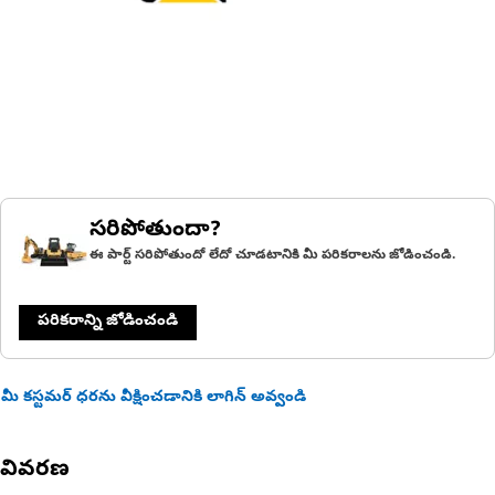
సరిపోతుందా?
ఈ పార్ట్ సరిపోతుందో లేదో చూడటానికి మీ పరికరాలను జోడించండి.
పరికరాన్ని జోడించండి
మీ కస్టమర్ ధరను వీక్షించడానికి లాగిన్ అవ్వండి
వివరణ