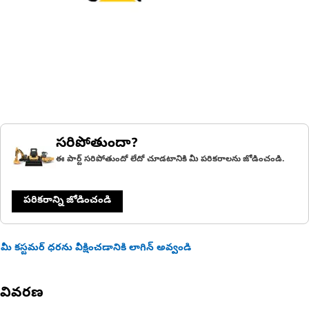
సరిపోతుందా?
ఈ పార్ట్ సరిపోతుందో లేదో చూడటానికి మీ పరికరాలను జోడించండి.
పరికరాన్ని జోడించండి
మీ కస్టమర్ ధరను వీక్షించడానికి లాగిన్ అవ్వండి
వివరణ