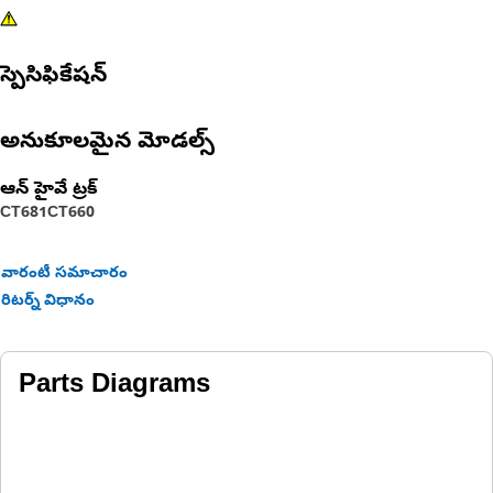
స్పెసిఫికేషన్
అనుకూలమైన మోడల్స్
ఆన్ హైవే ట్రక్
CT681
CT660
వారంటీ సమాచారం
రిటర్న్ విధానం
Parts Diagrams