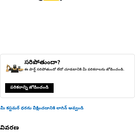
సరిపోతుందా?
ఈ పార్ట్ సరిపోతుందో లేదో చూడటానికి మీ పరికరాలను జోడించండి.
పరికరాన్ని జోడించండి
మీ కస్టమర్ ధరను వీక్షించడానికి లాగిన్ అవ్వండి
వివరణ