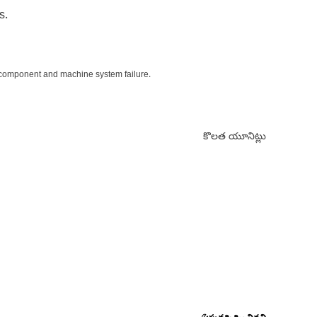
s.
r component and machine system failure.
కొలత యూనిట్లు