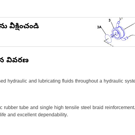
ను వీక్షించండి
ిన వివరణ
 hydraulic and lubricating fluids throughout a hydraulic syst
 rubber tube and single high tensile steel braid reinforcement. T
ife and excellent dependability.