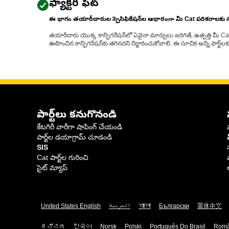
ఫ్యాక్టరీ ఫిట్
ఈ భాగం తయారీదారుల స్పెసిఫికేషన్‌ల ఆధారంగా మీ Cat పరికరాలకు
తయారీదారు యొక్క కాన్ఫిగరేషన్‌లో ఏవైనా మార్పులు జరిగితే, ఉత్పత్తి మీ C
ఊహించిన కాన్ఫిగరేషన్‌కు తగినదని నిర్ధారించుకోవాలి. ఈ సూచిక అన్ని పార్ట
పార్ట్‌లు కనుగొనండి
కేటగిరీ వారీగా షాపింగ్ చేయండి
పార్ట్‌ల డయాగ్రామ్ చూడండి
SIS
Cat పార్ట్‌ల గురించి
సైట్ మ్యాప్
United States English
العربية
বাংলা
Български
简体中文
ಕನ್ನಡ
한국어
Norsk
Polski
Português Do Brasil
Rom