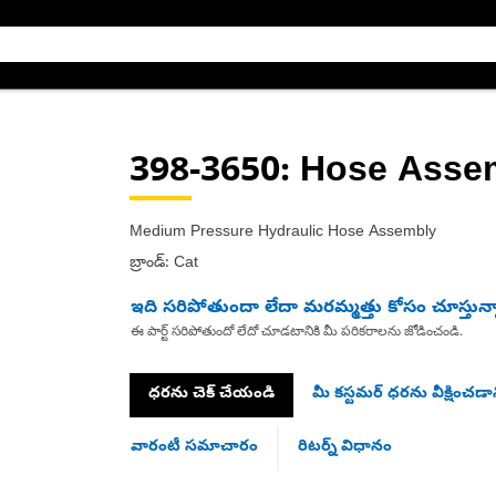
398-3650
: Hose Asse
Medium Pressure Hydraulic Hose Assembly
బ్రాండ్: Cat
ఇది సరిపోతుందా లేదా మరమ్మత్తు కోసం చూస్తున్
ఈ పార్ట్ సరిపోతుందో లేదో చూడటానికి మీ పరికరాలను జోడించండి.
ధరను చెక్ చేయండి
మీ కస్టమర్ ధరను వీక్షించడాన
వారంటీ సమాచారం
రిటర్న్ విధానం