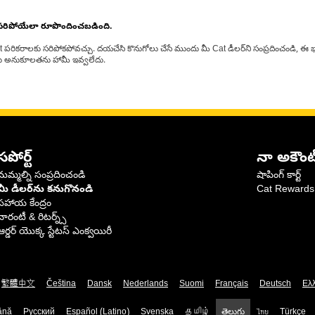
 సరిపోయేలా రూపొందించబడింది.
at పరికరాలకు సరిపోకపోవచ్చు. దయచేసి కొనుగోలు చేసే ముందు మీ Cat డీలర్‌ని సంప్రదించండి, ఈ భ
్‌లకు అనుకూలతను హామీ ఇవ్వలేదు.
సపోర్ట్
నా అకౌంట
మమ్మల్ని సంప్రదించండి
షాపింగ్ కార్ట్
మీ డీలర్‌ను కనుగొనండి
Cat Rewards
సహాయ కేంద్రం
వారంటీ & రిటర్న్స్
ఆర్డర్ యొక్క స్టేటస్ ఎంక్వయిరీ
繁體中文
Čeština
Dansk
Nederlands
Suomi
Français
Deutsch
Ελ
ână
Русский
Español (Latino)
Svenska
தமிழ்
తెలుగు
ไทย
Türkçe