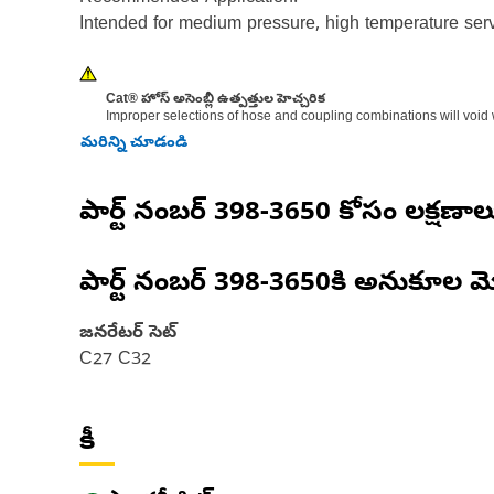
Intended for medium pressure, high temperature serv
Cat® హోస్ అసెంబ్లీ ఉత్పత్తుల హెచ్చరిక
Improper selections of hose and coupling combinations will void
మరిన్ని చూడండి
పార్ట్ నంబర్
398-3650
కోసం లక్షణాల
పార్ట్ నంబర్
398-3650
కి అనుకూల మ
జనరేటర్ సెట్
C27 C32
కీ