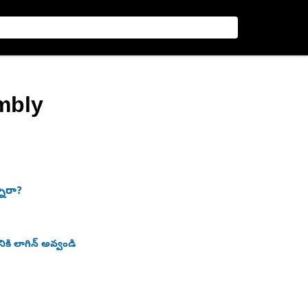
mbly
నారా?
ికి లాగిన్ అవ్వండి