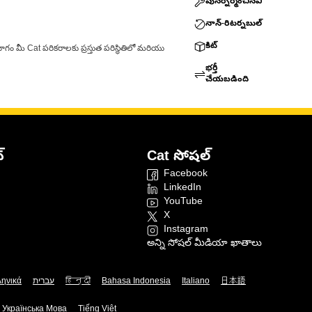
పునర్నిర్మించినవి
నాన్-రిటర్నబుల్
కిట్
ాగం మీ Cat పరికరాలకు ప్రస్తుత పరిస్థితిలో మరియు
భర్తీ
చేయబడింది
్
Cat సోషల్
Facebook
LinkedIn
YouTube
X
Instagram
అన్ని సోషల్ మీడియా ఖాతాలు
ληνικά
עברית
हिन्दी
Bahasa Indonesia
Italiano
日本語
Українська Мова
Tiếng Việt