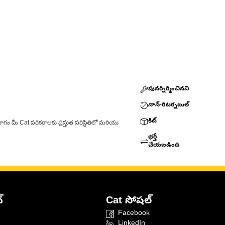
పునర్నిర్మించినవి
నాన్-రిటర్నబుల్
కిట్
ాగం మీ Cat పరికరాలకు ప్రస్తుత పరిస్థితిలో మరియు
భర్తీ
చేయబడింది
్
Cat సోషల్
Facebook
LinkedIn