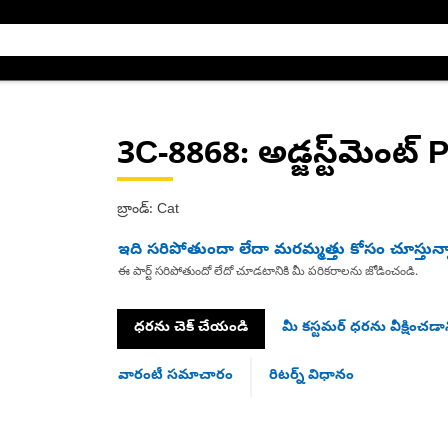
3C-8868
: అడ్జస్ట్‌మెంట్ 
బ్రాండ్: Cat
ఇది సరిపోతుందా లేదా మరమ్మత్తు కోసం చూస్తున్
ఈ పార్ట్ సరిపోతుందో లేదో చూడటానికి మీ పరికరాలను జోడించండి.
ధరను చెక్ చేయండి
మీ కస్టమర్ ధరను వీక్షించడాన
వారంటీ సమాచారం
రిటర్న్ విధానం