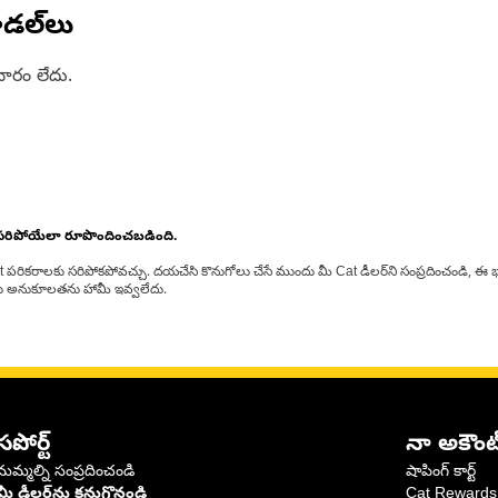
డల్‌లు
ారం లేదు.
 సరిపోయేలా రూపొందించబడింది.
at పరికరాలకు సరిపోకపోవచ్చు. దయచేసి కొనుగోలు చేసే ముందు మీ Cat డీలర్‌ని సంప్రదించండి, ఈ భ
్‌లకు అనుకూలతను హామీ ఇవ్వలేదు.
సపోర్ట్
నా అకౌంట
మమ్మల్ని సంప్రదించండి
షాపింగ్ కార్ట్
మీ డీలర్‌ను కనుగొనండి
Cat Rewards