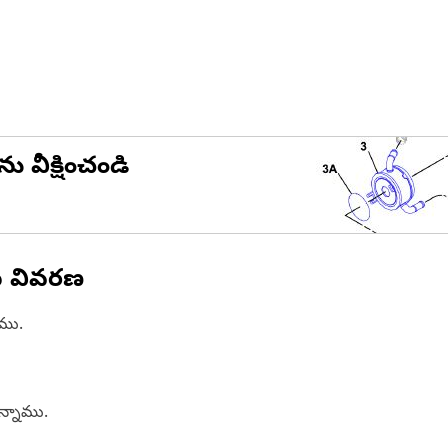
ను వీక్షించండి
న వివరణ
ాము.
ఉన్నాము.