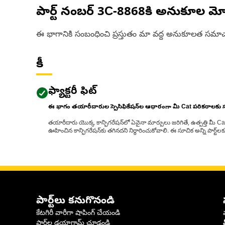
పార్ట్ నంబర్
3C-8868
కి అనుకూల మో
ఈ భాగానికి సంబంధించి ప్రస్తుతం మా వద్ద అనుకూలత సమాచ
కీ
ఫ్యాక్టరీ ఫిట్
ఈ భాగం తయారీదారుల స్పెసిఫికేషన్‌ల ఆధారంగా మీ Cat పరికరాలకు
తయారీదారు యొక్క కాన్ఫిగరేషన్‌లో ఏవైనా మార్పులు జరిగితే, ఉత్పత్తి మీ C
ఊహించిన కాన్ఫిగరేషన్‌కు తగినదని నిర్ధారించుకోవాలి. ఈ సూచిక అన్ని పార్ట
పార్ట్‌లు కనుగొనండి
కేటగిరీ వారీగా షాపింగ్ చేయండి
పార్ట్‌ల డయాగ్రామ్ చూడండి