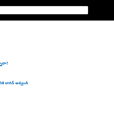
P
నారా?
ికి లాగిన్ అవ్వండి