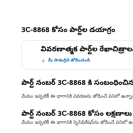
3C-8868
కోసం పార్ట్‌ల డయాగ్రం
వివరణాత్మక పార్ట్‌ల రేఖాచిత్రాల
మీ సామగ్రిని జోడించండి
పార్ట్ నంబర్
3C-8868
కి సంబంధించి
మేము ఇప్పటికీ ఈ భాగానికి వివరణను జోడించే పనిలో ఉన్న
పార్ట్ నంబర్
3C-8868
కోసం లక్షణాలు
మేము ఇప్పటికీ ఈ భాగానికి స్పెసిఫికేషన్‌ను జోడించే పనిలో 