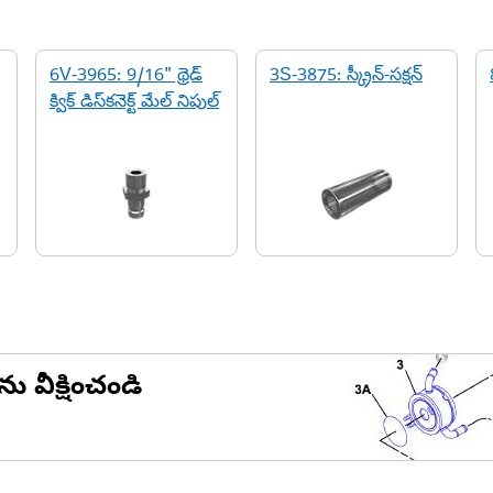
6V-3965: 9/16" థ్రెడ్
3S-3875: స్క్రీన్-సక్షన్
క్విక్ డిస్‌కనెక్ట్ మేల్ నిపుల్
ను వీక్షించండి