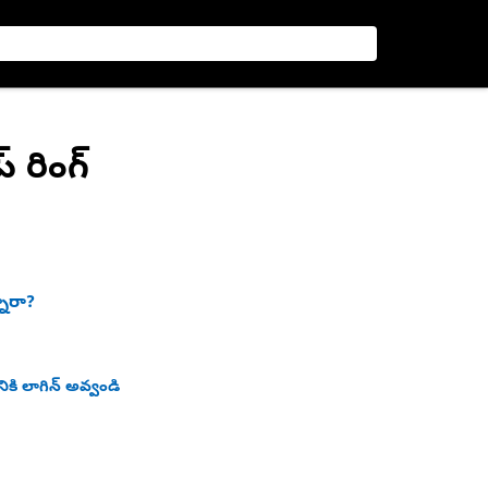
్ రింగ్
నారా?
ికి లాగిన్ అవ్వండి