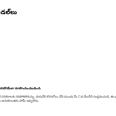
డల్‌లు
 సరిపోయేలా రూపొందించబడింది.
at పరికరాలకు సరిపోకపోవచ్చు. దయచేసి కొనుగోలు చేసే ముందు మీ Cat డీలర్‌ని సంప్రదించండి, ఈ భ
్‌లకు అనుకూలతను హామీ ఇవ్వలేదు.