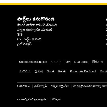
పార్ట్‌లు కనుగొనండి
కేటగిరీ వారీగా షాపింగ్ చేయండి
పార్ట్‌ల డయాగ్రామ్ చూడండి
SIS
Cat పార్ట్‌ల గురించి
సైట్ మ్యాప్
United States English
العربية
বাংলা
Български
简体中文
ಕನ್ನಡ
한국어
Norsk
Polski
Português Do Brasil
Rom
Cat గురించి
సైట్ మ్యాప్
కుక్కీల సెట్టింగ్‌లు
నా వ్యక్తిగత సమాచారాన్ని అమ్
నా మార్కెటింగ్ ప్రాధాన్యతలు
గోప్యత