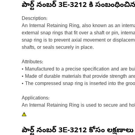
పార్ట్ నంబర్
3E-3212
కి సంబంధించి
Description:
An Internal Retaining Ring, also known as an interna
external snap rings that fit over a shaft or pin, int
snap ring is to prevent axial movement or displacem
shafts, or seals securely in place.
Attributes:
• Manufactured to a precise specification and are built 
• Made of durable materials that provide strength and
• The compressed snap ring is inserted into the groo
Applications:
An Internal Retaining Ring is used to secure and hold
పార్ట్ నంబర్
3E-3212
కోసం లక్షణాలు