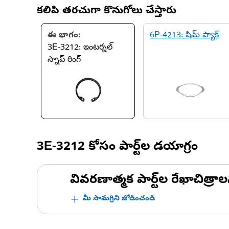
కలిపి తరచుగా కొనుగోలు చేస్తారు
ఈ భాగం:
6P-4213: షిమ్ ప్యాక్
3E-3212: ఇంటర్నల్
స్నాప్ రింగ్
3E-3212
కోసం పార్ట్‌ల డయాగ్రం
వివరణాత్మక పార్ట్‌ల రేఖాచిత్రాల
మీ సామగ్రిని జోడించండి