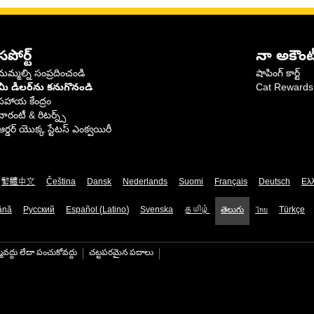
సపోర్ట్
నా అకౌంట
మమ్మల్ని సంప్రదించండి
షాపింగ్ కార్ట్
మీ డీలర్‌ను కనుగొనండి
Cat Rewards
సహాయ కేంద్రం
వారంటీ & రిటర్న్స్
ఆర్డర్ యొక్క స్టేటస్ ఎంక్వయిరీ
繁體中文
Čeština
Dansk
Nederlands
Suomi
Français
Deutsch
Ελ
ână
Русский
Español (Latino)
Svenska
தமிழ்
తెలుగు
ไทย
Türkçe
మవద్దు లేదా పంచుకోవద్దు
చట్టపరమైన పదాలు