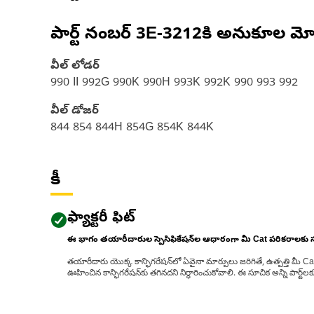
పార్ట్ నంబర్
3E-3212
కి అనుకూల మో
వీల్ లోడర్
990 II 992G 990K 990H 993K 992K 990 993 992
వీల్ డోజర్
844 854 844H 854G 854K 844K
కీ
ఫ్యాక్టరీ ఫిట్
ఈ భాగం తయారీదారుల స్పెసిఫికేషన్‌ల ఆధారంగా మీ Cat పరికరాలకు
తయారీదారు యొక్క కాన్ఫిగరేషన్‌లో ఏవైనా మార్పులు జరిగితే, ఉత్పత్తి మీ C
ఊహించిన కాన్ఫిగరేషన్‌కు తగినదని నిర్ధారించుకోవాలి. ఈ సూచిక అన్ని పార్ట