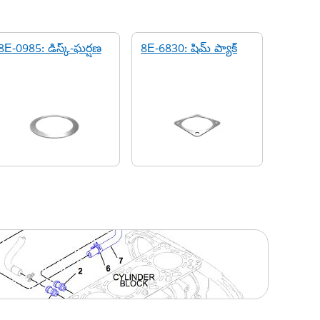
8E-0985: డిస్క్-ఘర్షణ
8E-6830: షిమ్ ప్యాక్