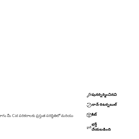
పునర్నిర్మించినవి
నాన్-రిటర్నబుల్
కిట్
ాగం మీ Cat పరికరాలకు ప్రస్తుత పరిస్థితిలో మరియు
భర్తీ
చేయబడింది