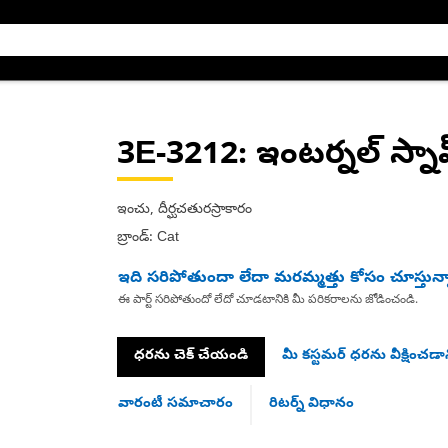
3E-3212
: ఇంటర్నల్ స్నాప
ఇంచు, దీర్ఘచతురస్రాకారం
బ్రాండ్: Cat
ఇది సరిపోతుందా లేదా మరమ్మత్తు కోసం చూస్తున్
ఈ పార్ట్ సరిపోతుందో లేదో చూడటానికి మీ పరికరాలను జోడించండి.
ధరను చెక్ చేయండి
మీ కస్టమర్ ధరను వీక్షించడాన
వారంటీ సమాచారం
రిటర్న్ విధానం