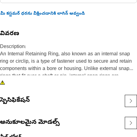
మీ కస్టమర్ ధరను వీక్షించడానికి లాగిన్ అవ్వండి
వివరణ
Description:
An Internal Retaining Ring, also known as an internal snap
ring or circlip, is a type of fastener used to secure and retain
components within a bore or housing. Unlike external snap
rings that fit over a shaft or pin, internal snap rings are
installed inside a bore or groove to hold components in place.
The main purpose of an internal snap ring is to prevent axial
movement or displacement of components within a bore or
స్పెసిఫికేషన్
housing. It acts as a retaining device, holding components
such as bearings, shafts, or seals securely in place.
అనుకూలమైన మోడల్స్
Attributes:
• Manufactured to a precise specification and are built for