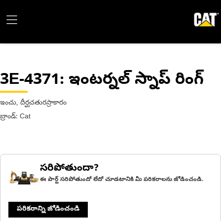
3E-4371
: ఇంటర్నల్ స్నాప్ రింగ్
ఇంచు, దీర్ఘచతురస్రాకారం
బ్రాండ్: Cat
సరిపోతుందా?
ఈ పార్ట్ సరిపోతుందో లేదో చూడటానికి మీ పరికరాలను జోడించండి.
పరికరాన్ని జోడించండి