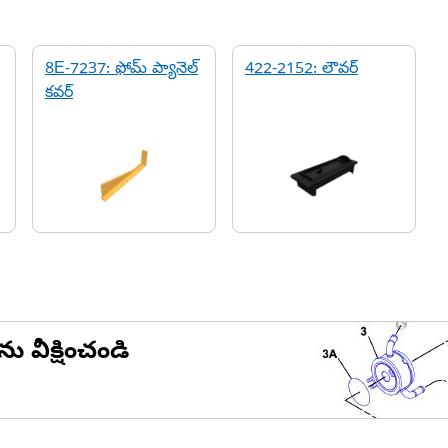
8E-7237: ఫోమ్ ప్యానెల్
422-2152: లౌవర్
కవర్
ను వీక్షించండి