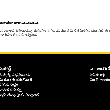
 సరిపోయేలా రూపొందించబడింది.
at పరికరాలకు సరిపోకపోవచ్చు. దయచేసి కొనుగోలు చేసే ముందు మీ Cat డీలర్‌ని సంప్రదించండి, ఈ భ
్‌లకు అనుకూలతను హామీ ఇవ్వలేదు.
సపోర్ట్
నా అకౌంట
మమ్మల్ని సంప్రదించండి
షాపింగ్ కార్ట్
మీ డీలర్‌ను కనుగొనండి
Cat Rewards
సహాయ కేంద్రం
వారంటీ & రిటర్న్స్
ఆర్డర్ యొక్క స్టేటస్ ఎంక్వయిరీ