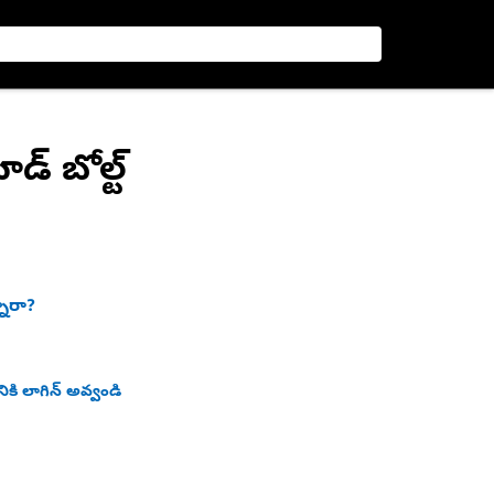
డ్ బోల్ట్
నారా?
ికి లాగిన్ అవ్వండి