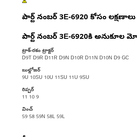
పార్ట్ నంబర్
3E-6920
కోసం లక్షణాలు
పార్ట్ నంబర్
3E-6920
కి అనుకూల మో
ట్రాక్-రకం ట్రాక్టర్‌
D9T D9R D11R D9N D10R D11N D10N D9 GC
బుల్డోజర్
9U 10SU 10U 11SU 11U 9SU
రిప్పర్
11 10 9
వించ్
59 58 59N 58L 59L