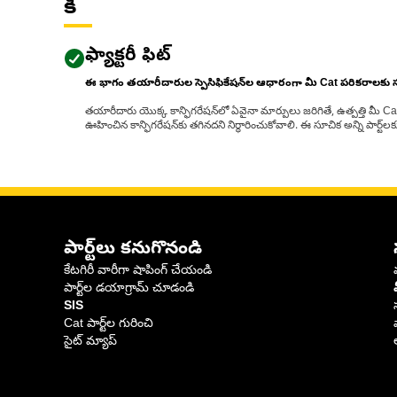
కీ
ఫ్యాక్టరీ ఫిట్
ఈ భాగం తయారీదారుల స్పెసిఫికేషన్‌ల ఆధారంగా మీ Cat పరికరాలకు
తయారీదారు యొక్క కాన్ఫిగరేషన్‌లో ఏవైనా మార్పులు జరిగితే, ఉత్పత్తి మీ C
ఊహించిన కాన్ఫిగరేషన్‌కు తగినదని నిర్ధారించుకోవాలి. ఈ సూచిక అన్ని పార్ట
పార్ట్‌లు కనుగొనండి
కేటగిరీ వారీగా షాపింగ్ చేయండి
పార్ట్‌ల డయాగ్రామ్ చూడండి
SIS
Cat పార్ట్‌ల గురించి
సైట్ మ్యాప్