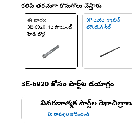
కలిపి తరచుగా కొనుగోలు చేస్తారు
ఈ భాగం:
9P-2262: క్యాబిన్
3E-6920: 12 పాయింట్
మౌంటింగ్ సీల్
హెడ్ బోల్ట్
3E-6920
కోసం పార్ట్‌ల డయాగ్రం
వివరణాత్మక పార్ట్‌ల రేఖాచిత్రాల
మీ సామగ్రిని జోడించండి