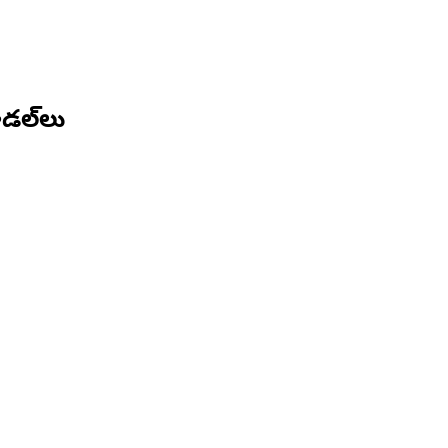
డల్‌లు