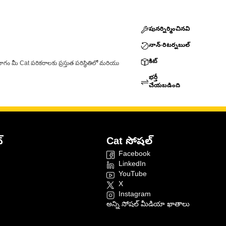
పునర్నిర్మించినవి
నాన్-రిటర్నబుల్
కిట్
ాగం మీ Cat పరికరాలకు ప్రస్తుత పరిస్థితిలో మరియు
భర్తీ
చేయబడింది
్
Cat సోషల్
Facebook
LinkedIn
YouTube
X
Instagram
అన్ని సోషల్ మీడియా ఖాతాలు