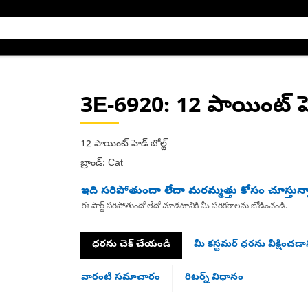
3E-6920
: 12 పాయింట్ హె
12 పాయింట్ హెడ్ బోల్ట్
బ్రాండ్: Cat
ఇది సరిపోతుందా లేదా మరమ్మత్తు కోసం చూస్తున్
ఈ పార్ట్ సరిపోతుందో లేదో చూడటానికి మీ పరికరాలను జోడించండి.
ధరను చెక్ చేయండి
మీ కస్టమర్ ధరను వీక్షించడాన
వారంటీ సమాచారం
రిటర్న్ విధానం