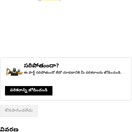
సరిపోతుందా?
ఈ పార్ట్ సరిపోతుందో లేదో చూడటానికి మీ పరికరాలను జోడించండి.
పరికరాన్ని జోడించండి
కొనసాగించలేదు
వివరణ