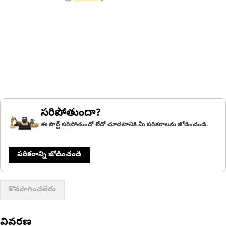
సరిపోతుందా?
ఈ పార్ట్ సరిపోతుందో లేదో చూడటానికి మీ పరికరాలను జోడించండి.
పరికరాన్ని జోడించండి
కొనసాగించలేదు
వివరణ