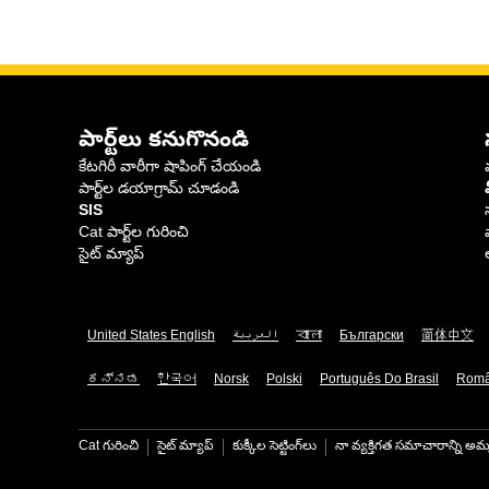
పార్ట్‌లు కనుగొనండి
కేటగిరీ వారీగా షాపింగ్ చేయండి
పార్ట్‌ల డయాగ్రామ్ చూడండి
SIS
Cat పార్ట్‌ల గురించి
సైట్ మ్యాప్
United States English
العربية
বাংলা
Български
简体中文
ಕನ್ನಡ
한국어
Norsk
Polski
Português Do Brasil
Rom
Cat గురించి
సైట్ మ్యాప్
కుక్కీల సెట్టింగ్‌లు
నా వ్యక్తిగత సమాచారాన్ని అమ్