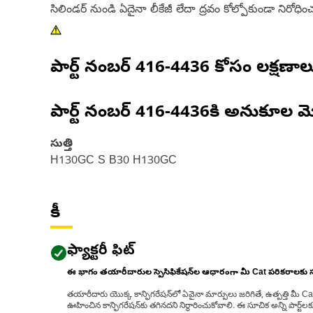
సిలిండర్ నుండి ఏదైనా లీకేజీ లేదా ద్రవం కోల్పోకుండా ని
పార్ట్ నంబర్
416-4436
కోసం లక్షణాల
పార్ట్ నంబర్
416-4436
కి అనుకూల మ
సుత్తి
H130GC S B30 H130GC
కీ
ఫ్యాక్టరీ ఫిట్
ఈ భాగం తయారీదారుల స్పెసిఫికేషన్‌ల ఆధారంగా మీ Cat పరికరాలకు
తయారీదారు యొక్క కాన్ఫిగరేషన్‌లో ఏవైనా మార్పులు జరిగితే, ఉత్పత్తి మీ C
ఊహించిన కాన్ఫిగరేషన్‌కు తగినదని నిర్ధారించుకోవాలి. ఈ సూచిక అన్ని పార్ట