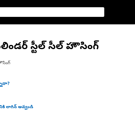
లిండర్ స్టీల్ సీల్ హౌసింగ్
హౌసింగ్
నారా?
ికి లాగిన్ అవ్వండి