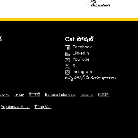
భర్తీ
చేయబడింది
్
Cat సోషల్
Facebook
LinkedIn
YouTube
X
Instagram
అన్ని సోషల్ మీడియా ఖాతాలు
ληνικά
עברית
हिन्दी
Bahasa Indonesia
Italiano
日本語
Українська Мова
Tiếng Việt