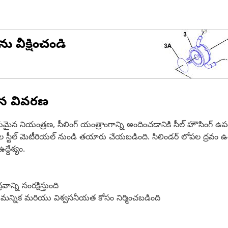
ను వీక్షించండి
ిన వివరణ
్వసనీయమైన నియంత్రణ, సీలింగ్ యంత్రాంగాన్ని అందించడానికి సీల్ హౌ
 గల స్టీల్ మెటీరియల్ నుండి తయారు చేయబడింది. సిలిండర్ లోపల ద్రవం
్దేశ్యం.
న్ని సంరక్షిస్తుంది
మన్నిక మరియు విశ్వసనీయత కోసం నిర్మించబడింది