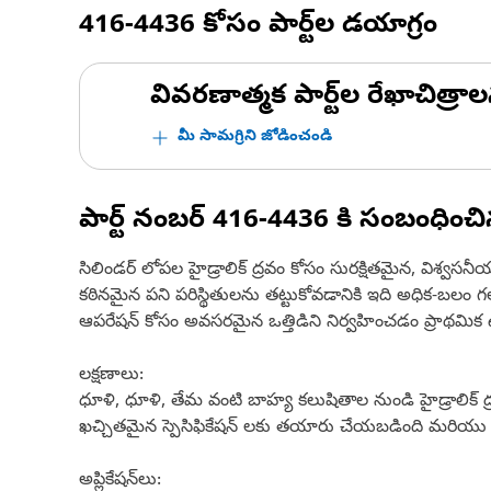
416-4436
కోసం పార్ట్‌ల డయాగ్రం
వివరణాత్మక పార్ట్‌ల రేఖాచిత్రాల
మీ సామగ్రిని జోడించండి
పార్ట్ నంబర్
416-4436
కి సంబంధించ
సిలిండర్ లోపల హైడ్రాలిక్ ద్రవం కోసం సురక్షితమైన, విశ
కఠినమైన పని పరిస్థితులను తట్టుకోవడానికి ఇది అధిక-బలం
ఆపరేషన్ కోసం అవసరమైన ఒత్తిడిని నిర్వహించడం ప్రాథమిక ఉద
లక్షణాలు:
ధూళి, ధూళి, తేమ వంటి బాహ్య కలుషితాల నుండి హైడ్రాలిక్ ద్రవా
ఖచ్చితమైన స్పెసిఫికేషన్ లకు తయారు చేయబడింది మరియు 
అప్లికేషన్‌లు: