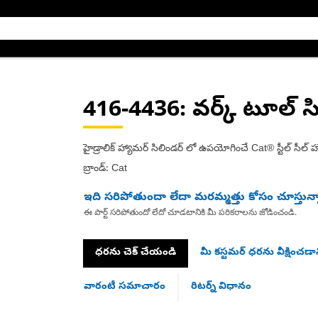
416-4436
: వర్క్ టూల్ సి
హైడ్రాలిక్ హ్యామర్ సిలిండర్ లో ఉపయోగించే Cat® స్టీల్ సీల్ 
బ్రాండ్: Cat
ఇది సరిపోతుందా లేదా మరమ్మత్తు కోసం చూస్తున్
ఈ పార్ట్ సరిపోతుందో లేదో చూడటానికి మీ పరికరాలను జోడించండి.
ధరను చెక్ చేయండి
మీ కస్టమర్ ధరను వీక్షించడాన
వారంటీ సమాచారం
రిటర్న్ విధానం