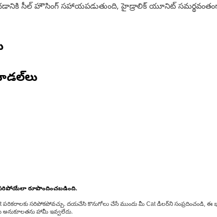
రోధించడానికి సీల్ హౌసింగ్ సహాయపడుతుంది, హైడ్రాలిక్ యూనిట్ సమర్థవం
ు
ోడల్‌లు
 సరిపోయేలా రూపొందించబడింది.
at పరికరాలకు సరిపోకపోవచ్చు. దయచేసి కొనుగోలు చేసే ముందు మీ Cat డీలర్‌ని సంప్రదించండి, ఈ భ
్‌లకు అనుకూలతను హామీ ఇవ్వలేదు.