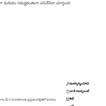
తంగా మరియు సమర్థవంతంగా పనిచేసేలా చూస్తుంది.
పునర్నిర్మించినవి
నాన్-రిటర్నబుల్
కిట్
ాగం మీ Cat పరికరాలకు ప్రస్తుత పరిస్థితిలో మరియు