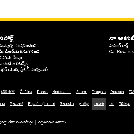
సపోర్ట్
నా అకౌంట
మమ్మల్ని సంప్రదించండి
షాపింగ్ కార్ట్
మీ డీలర్‌ను కనుగొనండి
Cat Rewards
సహాయ కేంద్రం
వారంటీ & రిటర్న్స్
ఆర్డర్ యొక్క స్టేటస్ ఎంక్వయిరీ
繁體中文
Čeština
Dansk
Nederlands
Suomi
Français
Deutsch
Ελ
ână
Русский
Español (Latino)
Svenska
தமிழ்
తెలుగు
ไทย
Türkçe
మవద్దు లేదా పంచుకోవద్దు
చట్టపరమైన పదాలు