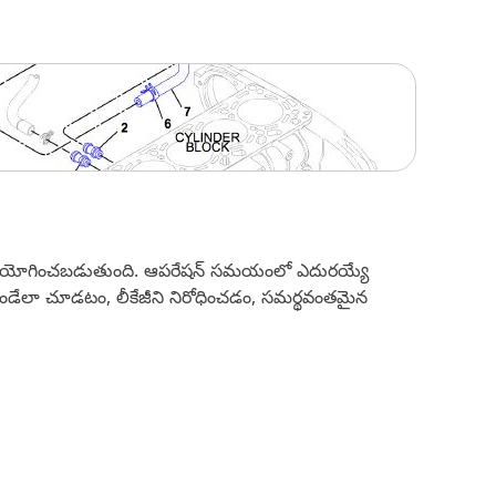
సింగ్ ఉపయోగించబడుతుంది. ఆపరేషన్ సమయంలో ఎదురయ్యే
 ఉండేలా చూడటం, లీకేజీని నిరోధించడం, సమర్థవంతమైన