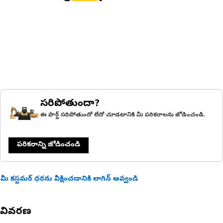
సరిపోతుందా?
ఈ పార్ట్ సరిపోతుందో లేదో చూడటానికి మీ పరికరాలను జోడించండి.
పరికరాన్ని జోడించండి
మీ కస్టమర్ ధరను వీక్షించడానికి లాగిన్ అవ్వండి
వివరణ