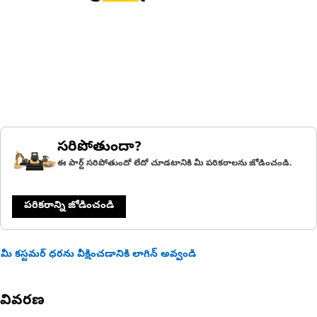
సరిపోతుందా?
ఈ పార్ట్ సరిపోతుందో లేదో చూడటానికి మీ పరికరాలను జోడించండి.
పరికరాన్ని జోడించండి
మీ కస్టమర్ ధరను వీక్షించడానికి లాగిన్ అవ్వండి
వివరణ