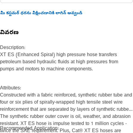
మీ కస్టమర్ ధరను వీక్షించడానికి లాగిన్ అవ్వండి
వివరణ
Description:
XT ES (Enhanced Spiral) high pressure hose transfers
petroleum based hydraulic fluids at high pressures from
pumps and motors to machine components.
Attributes:
Constructed with a fabric reinforced, synthetic rubber tube and
four or six plies of spirally-wrapped high tensile steel wire
reinforcement that are separated by layers of synthetic rubber.
The synthetic rubber outer cover is oil, weather, and abrasion
resistant. XT ES hose is impulse tested to 1 million cycles -
Recommended Application:
twice the SAE requirement. Plus, Cat® XT ES hoses are