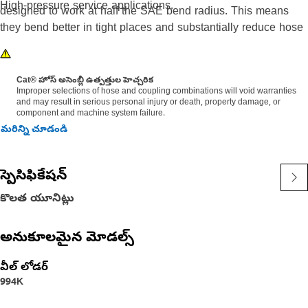
High-pressure service applications.
designed to work at half the SAE bend radius. This means
they bend better in tight places and substantially reduce hose
length requirements. These features provide easier
installation, long life and excellent dependability.
Cat® హోస్ అసెంబ్లీ ఉత్పత్తుల హెచ్చరిక
Improper selections of hose and coupling combinations will void warranties
and may result in serious personal injury or death, property damage, or
component and machine system failure.
మరిన్ని చూడండి
స్పెసిఫికేషన్
కొలత యూనిట్లు
అనుకూలమైన మోడల్స్
వీల్ లోడర్
994K