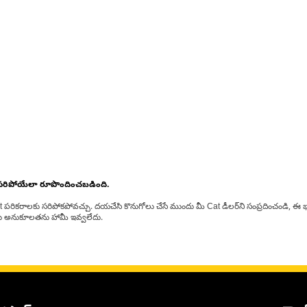
 సరిపోయేలా రూపొందించబడింది.
at పరికరాలకు సరిపోకపోవచ్చు. దయచేసి కొనుగోలు చేసే ముందు మీ Cat డీలర్‌ని సంప్రదించండి, ఈ భ
్‌లకు అనుకూలతను హామీ ఇవ్వలేదు.