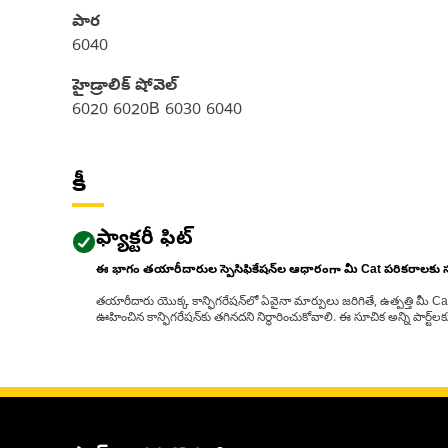
పార
6040
హైడ్రాలిక్ షోవెల్
6020 6020B 6030 6040
కీ
ఫ్యాక్టరీ ఫిట్
ఈ భాగం తయారీదారుల స్పెసిఫికేషన్‌ల ఆధారంగా మీ Cat పరికరాలకు
తయారీదారు యొక్క కాన్ఫిగరేషన్‌లో ఏవైనా మార్పులు జరిగితే, ఉత్పత్తి మీ C
ఊహించిన కాన్ఫిగరేషన్‌కు తగినదని నిర్ధారించుకోవాలి. ఈ సూచిక అన్ని పార్ట