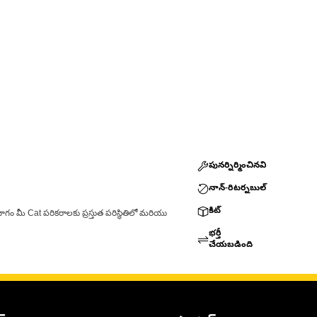
పునర్నిర్మించినవి
నాన్-రిటర్నబుల్
కిట్
ాగం మీ Cat పరికరాలకు ప్రస్తుత పరిస్థితిలో మరియు
భర్తీ
చేయబడింది