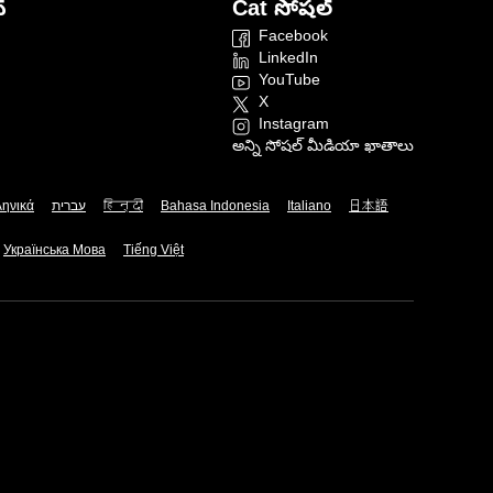
్
Cat సోషల్
Facebook
LinkedIn
YouTube
X
Instagram
అన్ని సోషల్ మీడియా ఖాతాలు
ληνικά
עברית
हिन्दी
Bahasa Indonesia
Italiano
日本語
Українська Мова
Tiếng Việt