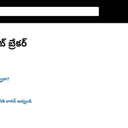
 బ్రేకర్
నారా?
ికి లాగిన్ అవ్వండి