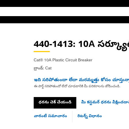
440-1413
: 10A సర్క్యూట్
Cat® 10A Plastic Circuit Breaker
బ్రాండ్: Cat
ఇది సరిపోతుందా లేదా మరమ్మత్తు కోసం చూస్తున్
ఈ పార్ట్ సరిపోతుందో లేదో చూడటానికి మీ పరికరాలను జోడించండి.
ధరను చెక్ చేయండి
మీ కస్టమర్ ధరను వీక్షించడాన
వారంటీ సమాచారం
రిటర్న్ విధానం