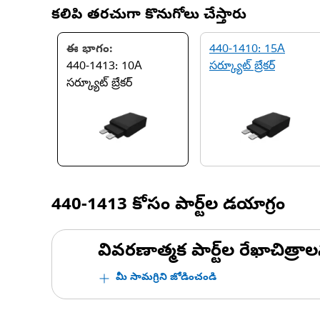
కలిపి తరచుగా కొనుగోలు చేస్తారు
ఈ భాగం:
440-1410: 15A
440-1413: 10A
సర్క్యూట్ బ్రేకర్
సర్క్యూట్ బ్రేకర్
440-1413
కోసం పార్ట్‌ల డయాగ్రం
వివరణాత్మక పార్ట్‌ల రేఖాచిత్రాల
మీ సామగ్రిని జోడించండి