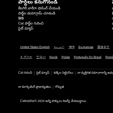
పార్ట్‌లు కనుగొనండి
కేటగిరీ వారీగా షాపింగ్ చేయండి
పార్ట్‌ల డయాగ్రామ్ చూడండి
SIS
Cat పార్ట్‌ల గురించి
సైట్ మ్యాప్
United States English
العربية
বাংলা
Български
简体中文
ಕನ್ನಡ
한국어
Norsk
Polski
Português Do Brasil
Rom
Cat గురించి
సైట్ మ్యాప్
కుక్కీల సెట్టింగ్‌లు
నా వ్యక్తిగత సమాచారాన్ని అమ్
నా మార్కెటింగ్ ప్రాధాన్యతలు
గోప్యత
Caterpillar© 2026 అన్ని హక్కులు రిజర్వ్ చేయబడ్డాయి