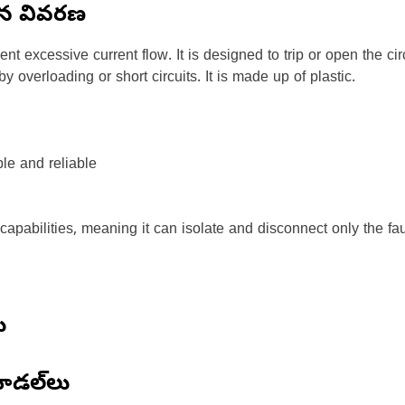
ిన వివరణ
event excessive current flow. It is designed to trip or open the c
overloading or short circuits. It is made up of plastic.
ble and reliable
capabilities, meaning it can isolate and disconnect only the faul
ు
ోడల్‌లు