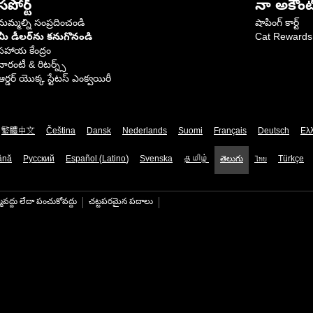
సపోర్ట్
నా అకౌంట
మమ్మల్ని సంప్రదించండి
షాపింగ్ కార్ట్
మీ డీలర్‌ను కనుగొనండి
Cat Rewards
సహాయ కేంద్రం
వారంటీ & రిటర్న్స్
ఆర్డర్ యొక్క స్టేటస్ ఎంక్వయిరీ
繁體中文
Čeština
Dansk
Nederlands
Suomi
Français
Deutsch
Ελ
ână
Русский
Español (Latino)
Svenska
தமிழ்
తెలుగు
ไทย
Türkçe
మవద్దు లేదా పంచుకోవద్దు
చట్టపరమైన పదాలు