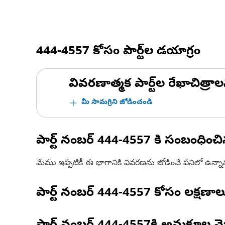
444-4557
కోసం పార్ట్‌ల డయాగ్రం
వివరణాత్మక పార్ట్‌ల రేఖాచిత్రాల
మీ సామగ్రిని జోడించండి
పార్ట్ నంబర్
444-4557
కి సంబంధించ
మేము ఇప్పటికీ ఈ భాగానికి వివరణను జోడించే పనిలో ఉన్న
పార్ట్ నంబర్
444-4557
కోసం లక్షణాల