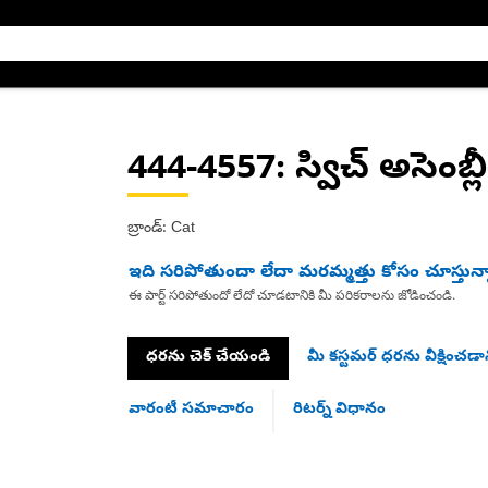
444-4557
: స్విచ్ అసెంబ్ల
బ్రాండ్: Cat
ఇది సరిపోతుందా లేదా మరమ్మత్తు కోసం చూస్తున్
ఈ పార్ట్ సరిపోతుందో లేదో చూడటానికి మీ పరికరాలను జోడించండి.
ధరను చెక్ చేయండి
మీ కస్టమర్ ధరను వీక్షించడాన
వారంటీ సమాచారం
రిటర్న్ విధానం