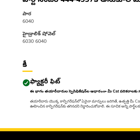
పార్ట్ నంబర్
444-4557
కి అనుకూల మ
పార
6040
హైడ్రాలిక్ షోవెల్
6030 6040
కీ
ఫ్యాక్టరీ ఫిట్
ఈ భాగం తయారీదారుల స్పెసిఫికేషన్‌ల ఆధారంగా మీ Cat పరికరాలకు
తయారీదారు యొక్క కాన్ఫిగరేషన్‌లో ఏవైనా మార్పులు జరిగితే, ఉత్పత్తి మీ C
ఊహించిన కాన్ఫిగరేషన్‌కు తగినదని నిర్ధారించుకోవాలి. ఈ సూచిక అన్ని పార్ట