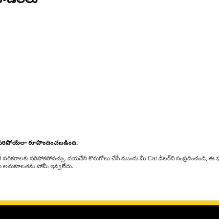
ోడల్‌లు
 సరిపోయేలా రూపొందించబడింది.
at పరికరాలకు సరిపోకపోవచ్చు. దయచేసి కొనుగోలు చేసే ముందు మీ Cat డీలర్‌ని సంప్రదించండి, ఈ భ
్‌లకు అనుకూలతను హామీ ఇవ్వలేదు.