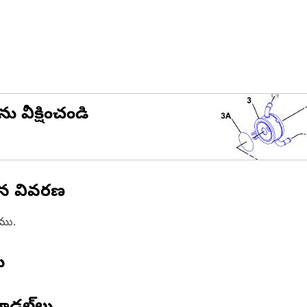
ను వీక్షించండి
ిన వివరణ
ాము.
ు