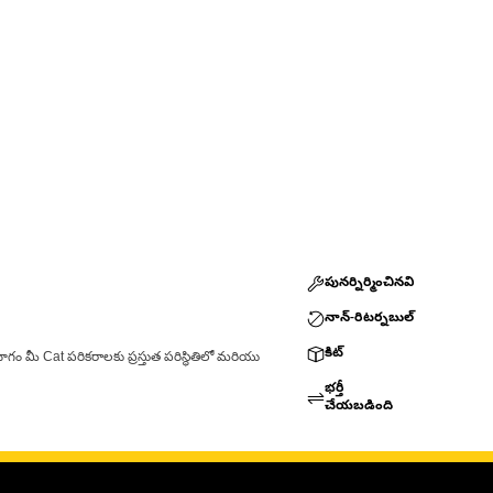
పునర్నిర్మించినవి
నాన్-రిటర్నబుల్
కిట్
ాగం మీ Cat పరికరాలకు ప్రస్తుత పరిస్థితిలో మరియు
భర్తీ
చేయబడింది