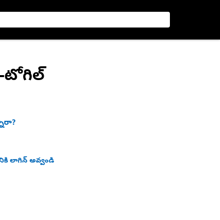
ీ-టోగిల్
నారా?
ికి లాగిన్ అవ్వండి