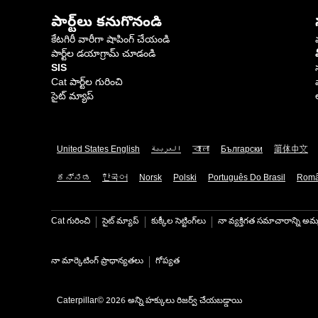
పార్ట్‌లు కనుగొనండి
కేటగిరీ వారీగా షాపింగ్ చేయండి
పార్ట్‌ల డయాగ్రామ్ చూడండి
SIS
Cat పార్ట్‌ల గురించి
సైట్ మ్యాప్
United States English
العربية
বাংলা
Български
简体中文
ಕನ್ನಡ
한국어
Norsk
Polski
Português Do Brasil
Rom
Cat గురించి
సైట్ మ్యాప్
కుక్కీల సెట్టింగ్‌లు
నా వ్యక్తిగత సమాచారాన్ని అమ్
నా మార్కెటింగ్ ప్రాధాన్యతలు
గోప్యత
Caterpillar© 2026 అన్ని హక్కులు రిజర్వ్ చేయబడ్డాయి