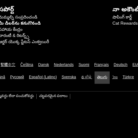
సపోర్ట్
నా అకౌంట
మమ్మల్ని సంప్రదించండి
షాపింగ్ కార్ట్
మీ డీలర్‌ను కనుగొనండి
Cat Rewards
సహాయ కేంద్రం
వారంటీ & రిటర్న్స్
ఆర్డర్ యొక్క స్టేటస్ ఎంక్వయిరీ
繁體中文
Čeština
Dansk
Nederlands
Suomi
Français
Deutsch
Ελ
ână
Русский
Español (Latino)
Svenska
தமிழ்
తెలుగు
ไทย
Türkçe
మవద్దు లేదా పంచుకోవద్దు
చట్టపరమైన పదాలు