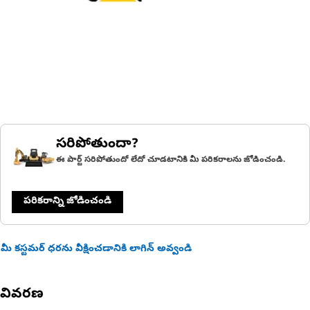
సరిపోతుందా?
ఈ పార్ట్ సరిపోతుందో లేదో చూడటానికి మీ పరికరాలను జోడించండి.
పరికరాన్ని జోడించండి
మీ కస్టమర్ ధరను వీక్షించడానికి లాగిన్ అవ్వండి
వివరణ