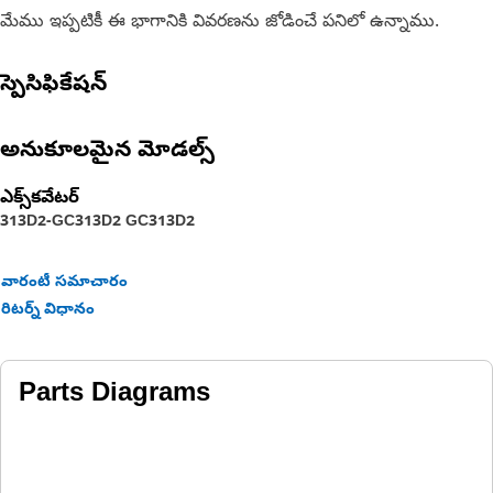
మేము ఇప్పటికీ ఈ భాగానికి వివరణను జోడించే పనిలో ఉన్నాము.
స్పెసిఫికేషన్
అనుకూలమైన మోడల్స్
ఎక్స్‌కవేటర్
313D2-GC
313D2 GC
313D2
వారంటీ సమాచారం
రిటర్న్ విధానం
Parts Diagrams