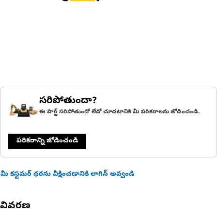
సరిపోతుందా?
ఈ పార్ట్ సరిపోతుందో లేదో చూడటానికి మీ పరికరాలను జోడించండి.
పరికరాన్ని జోడించండి
మీ కస్టమర్ ధరను వీక్షించడానికి లాగిన్ అవ్వండి
వివరణ