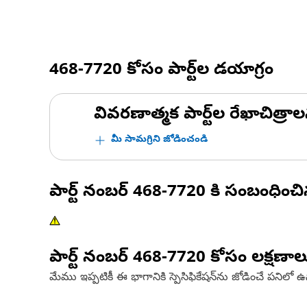
468-7720
కోసం పార్ట్‌ల డయాగ్రం
వివరణాత్మక పార్ట్‌ల రేఖాచిత్రాల
మీ సామగ్రిని జోడించండి
పార్ట్ నంబర్
468-7720
కి సంబంధించ
పార్ట్ నంబర్
468-7720
కోసం లక్షణాల
మేము ఇప్పటికీ ఈ భాగానికి స్పెసిఫికేషన్‌ను జోడించే పనిలో 