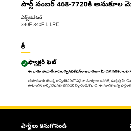
పార్ట్ నంబర్
468-7720
కి అనుకూల మ
ఎక్స్‌కవేటర్
340F 340F L LRE
కీ
ఫ్యాక్టరీ ఫిట్
ఈ భాగం తయారీదారుల స్పెసిఫికేషన్‌ల ఆధారంగా మీ Cat పరికరాలకు
తయారీదారు యొక్క కాన్ఫిగరేషన్‌లో ఏవైనా మార్పులు జరిగితే, ఉత్పత్తి మీ C
ఊహించిన కాన్ఫిగరేషన్‌కు తగినదని నిర్ధారించుకోవాలి. ఈ సూచిక అన్ని పార్ట
పార్ట్‌లు కనుగొనండి