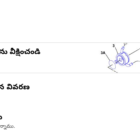
ను వీక్షించండి
ిన వివరణ
ు
ఉన్నాము.