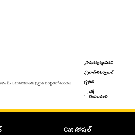
పునర్నిర్మించినవి
నాన్-రిటర్నబుల్
కిట్
ాగం మీ Cat పరికరాలకు ప్రస్తుత పరిస్థితిలో మరియు
భర్తీ
చేయబడింది
్
Cat సోషల్