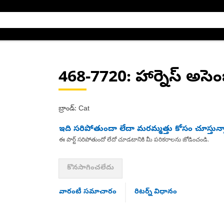
468-7720
: హార్నెస్ అసెంబ
బ్రాండ్: Cat
ఇది సరిపోతుందా లేదా మరమ్మత్తు కోసం చూస్తున్
ఈ పార్ట్ సరిపోతుందో లేదో చూడటానికి మీ పరికరాలను జోడించండి.
కొనసాగించలేదు
వారంటీ సమాచారం
రిటర్న్ విధానం