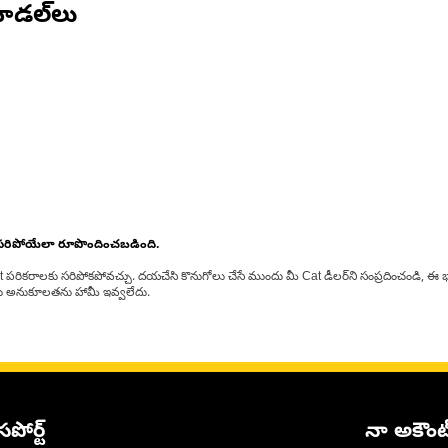
ోడల్‌లు
 సరిపోయేలా రూపొందించబడింది.
at పరికరాలకు సరిపోకపోవచ్చు. దయచేసి కొనుగోలు చేసే ముందు మీ Cat డీలర్‌ని సంప్రదించండి, ఈ భ
్‌లకు అనుకూలతను హామీ ఇవ్వలేదు.
సపోర్ట్
నా అకౌంట