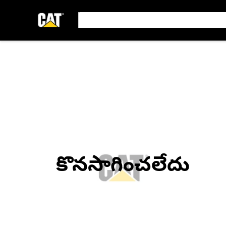
కొనసాగించలేదు