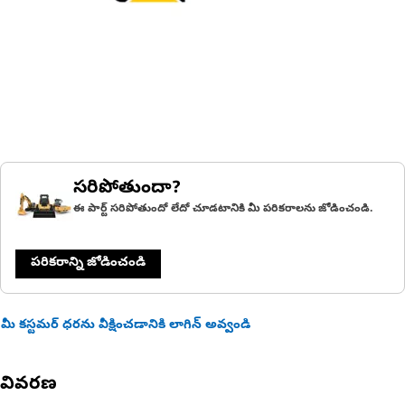
సరిపోతుందా?
ఈ పార్ట్ సరిపోతుందో లేదో చూడటానికి మీ పరికరాలను జోడించండి.
పరికరాన్ని జోడించండి
మీ కస్టమర్ ధరను వీక్షించడానికి లాగిన్ అవ్వండి
వివరణ