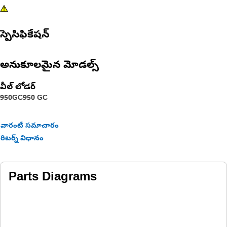
స్పెసిఫికేషన్
అనుకూలమైన మోడల్స్
వీల్ లోడర్
950GC
950 GC
వారంటీ సమాచారం
రిటర్న్ విధానం
Parts Diagrams