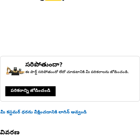
సరిపోతుందా?
ఈ పార్ట్ సరిపోతుందో లేదో చూడటానికి మీ పరికరాలను జోడించండి.
పరికరాన్ని జోడించండి
మీ కస్టమర్ ధరను వీక్షించడానికి లాగిన్ అవ్వండి
వివరణ