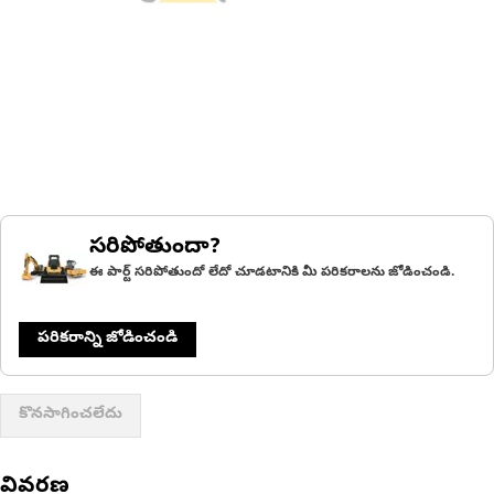
సరిపోతుందా?
ఈ పార్ట్ సరిపోతుందో లేదో చూడటానికి మీ పరికరాలను జోడించండి.
పరికరాన్ని జోడించండి
కొనసాగించలేదు
వివరణ