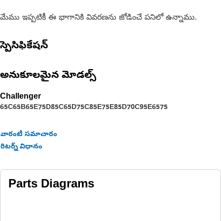
మేము ఇప్పటికీ ఈ భాగానికి వివరణను జోడించే పనిలో ఉన్నాము.
స్పెసిఫికేషన్
అనుకూలమైన మోడల్స్
Challenger
65C
65B
65E
75D
85C
65D
75C
85E
75E
85D
70C
95E
65
75
వారంటీ సమాచారం
రిటర్న్ విధానం
Parts Diagrams