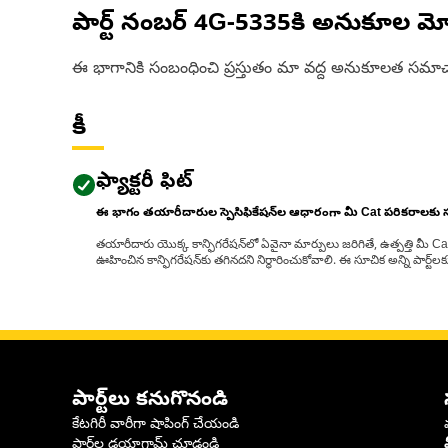
పార్ట్ నంబర్
4G-5335
కి అనుకూల మో
ఈ భాగానికి సంబంధించి ప్రస్తుతం మా వద్ద అనుకూలత సమాచ
కీ
ఫ్యాక్టరీ ఫిట్
ఈ భాగం తయారీదారుల స్పెసిఫికేషన్‌ల ఆధారంగా మీ Cat పరికరాలకు
తయారీదారు యొక్క కాన్ఫిగరేషన్‌లో ఏవైనా మార్పులు జరిగితే, ఉత్పత్తి మీ C
ఊహించిన కాన్ఫిగరేషన్‌కు తగినదని నిర్ధారించుకోవాలి. ఈ సూచిక అన్ని పార్ట
పార్ట్‌లు కనుగొనండి
కేటగిరీ వారీగా షాపింగ్ చేయండి
పార్ట్‌ల డయాగ్రామ్ చూడండి