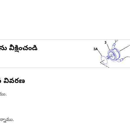
ను వీక్షించండి
న వివరణ
ాము.
ఉన్నాము.