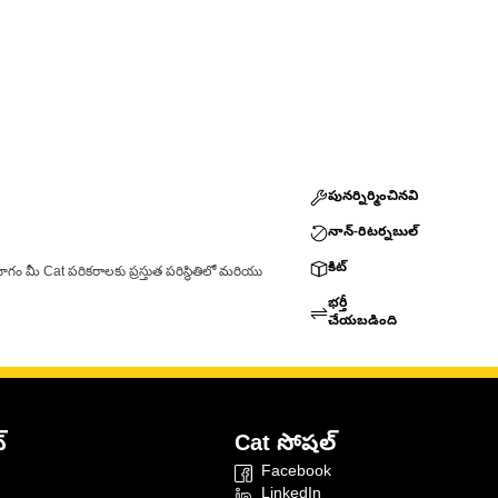
పునర్నిర్మించినవి
నాన్-రిటర్నబుల్
కిట్
ాగం మీ Cat పరికరాలకు ప్రస్తుత పరిస్థితిలో మరియు
భర్తీ
చేయబడింది
్
Cat సోషల్
Facebook
LinkedIn