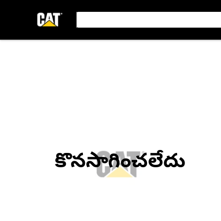
కొనసాగించలేదు