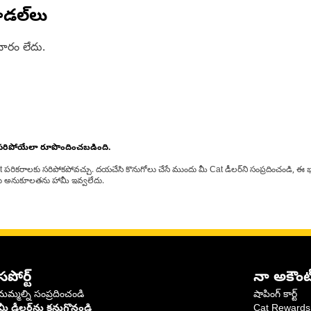
డల్‌లు
ారం లేదు.
 సరిపోయేలా రూపొందించబడింది.
at పరికరాలకు సరిపోకపోవచ్చు. దయచేసి కొనుగోలు చేసే ముందు మీ Cat డీలర్‌ని సంప్రదించండి, ఈ భ
్‌లకు అనుకూలతను హామీ ఇవ్వలేదు.
సపోర్ట్
నా అకౌంట
మమ్మల్ని సంప్రదించండి
షాపింగ్ కార్ట్
మీ డీలర్‌ను కనుగొనండి
Cat Rewards