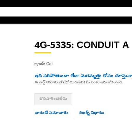
4G-5335
: CONDUIT A
బ్రాండ్: Cat
ఇది సరిపోతుందా లేదా మరమ్మత్తు కోసం చూస్తున్
ఈ పార్ట్ సరిపోతుందో లేదో చూడటానికి మీ పరికరాలను జోడించండి.
కొనసాగించలేదు
వారంటీ సమాచారం
రిటర్న్ విధానం