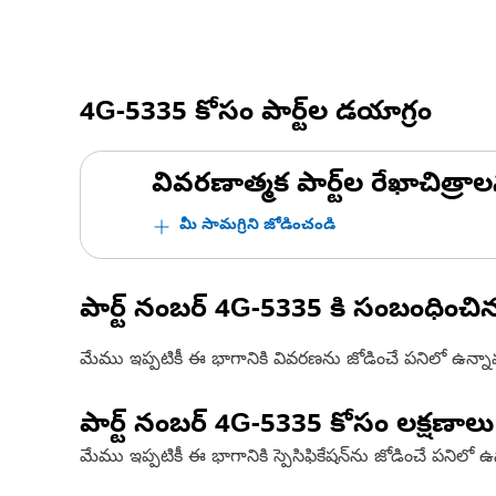
4G-5335
కోసం పార్ట్‌ల డయాగ్రం
వివరణాత్మక పార్ట్‌ల రేఖాచిత్రాల
మీ సామగ్రిని జోడించండి
పార్ట్ నంబర్
4G-5335
కి సంబంధించి
మేము ఇప్పటికీ ఈ భాగానికి వివరణను జోడించే పనిలో ఉన్న
పార్ట్ నంబర్
4G-5335
కోసం లక్షణాలు
మేము ఇప్పటికీ ఈ భాగానికి స్పెసిఫికేషన్‌ను జోడించే పనిలో 