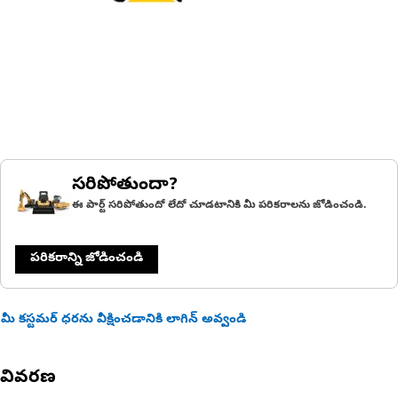
సరిపోతుందా?
ఈ పార్ట్ సరిపోతుందో లేదో చూడటానికి మీ పరికరాలను జోడించండి.
పరికరాన్ని జోడించండి
మీ కస్టమర్ ధరను వీక్షించడానికి లాగిన్ అవ్వండి
వివరణ