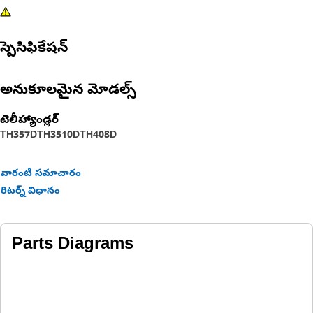
స్పెసిఫికేషన్
అనుకూలమైన మోడల్స్
టెలీహ్యాండ్లర్‌
TH357D
TH3510D
TH408D
వారంటీ సమాచారం
రిటర్న్ విధానం
Parts Diagrams