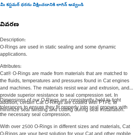
మీ కస్టమర్ ధరను వీక్షించడానికి లాగిన్ అవ్వండి
వివరణ
Description:
O-Rings are used in static sealing and some dynamic
applications.
Attributes:
Cat® O-Rings are made from materials that are matched to
the fluids, temperatures and pressures found in Cat engines
and machines. The materials resist wear and extrusion, and
provide superior resistance to seal compression set. In
Dimensions of our O-Rings are consistently held to tight
addition, certain Cat O-Rings are coated with PTFE to
tolerances to ensure they fit properly into seal grooves with
minimize seal twisting and cutting during seal installation.
the necessary seal compression.
With over 2500 O-Rings in different sizes and materials, Cat
O-Rings are your best solution for your Cat and other mobile