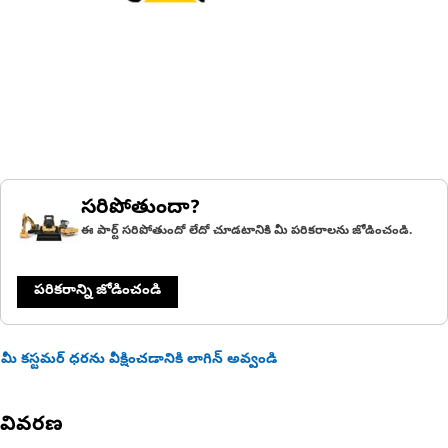
సరిపోతుందా?
ఈ పార్ట్ సరిపోతుందో లేదో చూడటానికి మీ పరికరాలను జోడించండి.
పరికరాన్ని జోడించండి
మీ కస్టమర్ ధరను వీక్షించడానికి లాగిన్ అవ్వండి
వివరణ