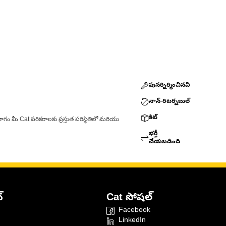
పునర్నిర్మించినవి
నాన్-రిటర్నబుల్
కిట్
ాగం మీ Cat పరికరాలకు ప్రస్తుత పరిస్థితిలో మరియు
భర్తీ
చేయబడింది
్
Cat సోషల్
Facebook
LinkedIn