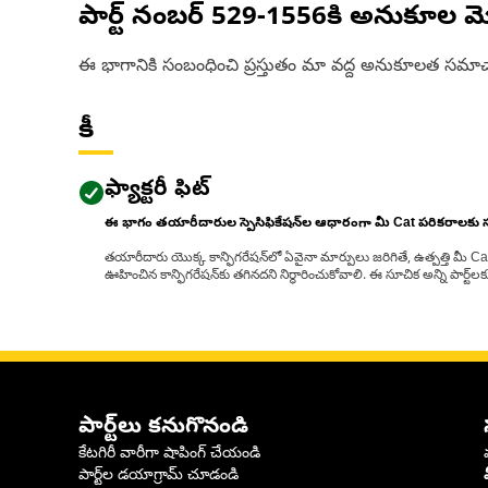
పార్ట్ నంబర్
529-1556
కి అనుకూల మ
ఈ భాగానికి సంబంధించి ప్రస్తుతం మా వద్ద అనుకూలత సమాచ
కీ
ఫ్యాక్టరీ ఫిట్
ఈ భాగం తయారీదారుల స్పెసిఫికేషన్‌ల ఆధారంగా మీ Cat పరికరాలకు
తయారీదారు యొక్క కాన్ఫిగరేషన్‌లో ఏవైనా మార్పులు జరిగితే, ఉత్పత్తి మీ C
ఊహించిన కాన్ఫిగరేషన్‌కు తగినదని నిర్ధారించుకోవాలి. ఈ సూచిక అన్ని పార్ట
పార్ట్‌లు కనుగొనండి
కేటగిరీ వారీగా షాపింగ్ చేయండి
పార్ట్‌ల డయాగ్రామ్ చూడండి