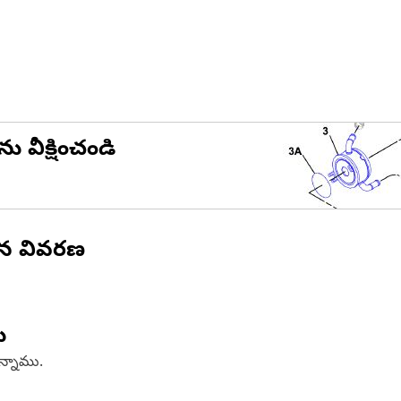
ను వీక్షించండి
ిన వివరణ
ు
ఉన్నాము.